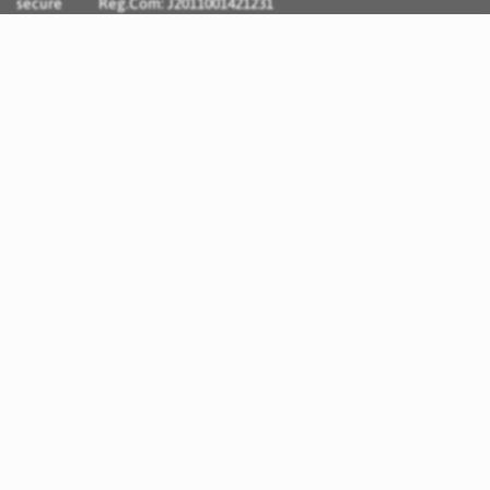
Reg.Com: J2011001421231
Incognito Concept - Solutii si Servicii IT personalizate