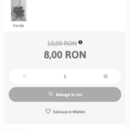
Verde
10,00 RON
8,00 RON
Adauga in cos
Salveaza in Wishlist