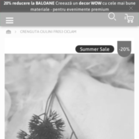
20% reducere la BALOANE
Creează un
decor WOW
cu cele mai bune
materiale - pentru evenimente premium
Clo
Co
Coo
Bar
CRENGUTA CIULINI FR053 CICLAM
Skip
to
Summer Sale
-20%
the
end
of
the
images
gallery