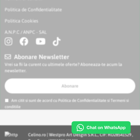
Politica de Confidentialitate
Politica Cookies
A.N.P.C
ANPC - SAL
/
Abonare Newsletter
Vrei sa fii la curent cu ultimele oferte? Aboneaza-te acum la
newsletter.
Abonare
Am citit si sunt de acord cu
Politica de Confidentialitate
si
Termeni si
conditiile
Celino.ro | Westpro Art Desgin S.R.L., CIF: RO28541529 ,