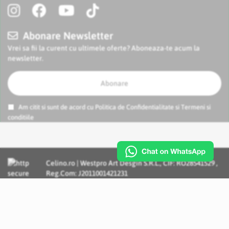
Abonare Newsletter
Vrei sa fii la curent cu ultimele oferte? Aboneaza-te acum la
newsletter.
Abonare
Am citit si sunt de acord cu
Politica de Confidentialitate
si
Termeni si
conditiile
Celino.ro | Westpro Art Desgin S.R.L., CIF: RO28541529 ,
Reg.Com: J2011001421231
Incognito Concept - Solutii si Servicii IT personalizate