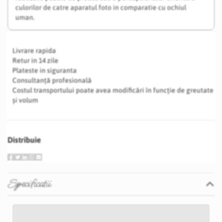
culorilor de catre aparatul foto in comparatie cu ochiul
uman.
Livrare rapida
Retur in 14 zile
Plateste in siguranta
Consultanță profesională
Costul transportului poate avea modificări în funcție de greutate
și volum
Distribuie
Specificatii
Specificatii
Nu
P28S