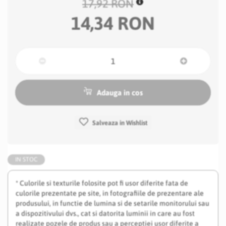
17,92 RON
14,34 RON
Adauga in cos
Salveaza in Wishlist
IN STOC
* Culorile si texturile folosite pot fi usor diferite fata de
culorile prezentate pe site, in fotografiile de prezentare ale
produsului, in functie de lumina si de setarile monitorului sau
a dispozitivului dvs., cat si datorita luminii in care au fost
realizate pozele de produs sau a perceptiei usor diferite a