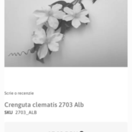
Skip
Scrie o recenzie
to
the
Crenguta clematis 2703 Alb
beginning
SKU
2703_ALB
of
the
images
gallery