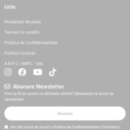
Utile
Modalitati de plata
Termeni si conditii
Politica de Confidentialitate
Politica Cookies
A.N.P.C
ANPC - SAL
/
Abonare Newsletter
Vrei sa fii la curent cu ultimele oferte? Aboneaza-te acum la
newsletter.
Abonare
Am citit si sunt de acord cu
Politica de Confidentialitate
si
Termeni si