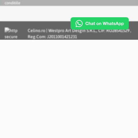
conditiile
Celino.ro | Westpro Art Desgin S.R.L., CIF: RO28541529 ,
Reg.Com: J2011001421231
Incognito Concept - Solutii si Servicii IT personalizate