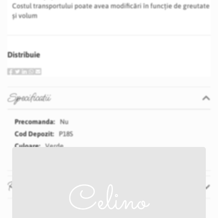
Costul transportului poate avea modificări în funcție de greutate
și volum
Distribuie
Specificatii
Specificatii
Nu
P18S
Verde
Recenzii