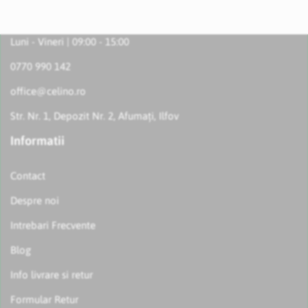
Luni - Vineri | 09:00 - 15:00
0770 990 142
office@celino.ro
Str. Nr. 1, Depozit Nr. 2, Afumați, Ilfov
Informatii
Contact
Despre noi
Intrebari Frecvente
Blog
Info livrare si retur
Formular Retur