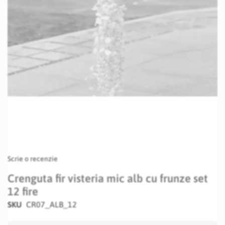
Skip
Scrie o recenzie
to
the
Crenguta fir visteria mic alb cu frunze set
beginning
12 fire
of
the
SKU
CR07_ALB_12
images
gallery