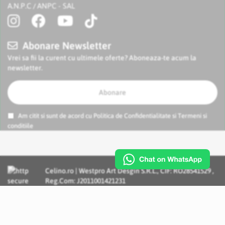
A.N.P.C
ANPC - SAL
/
Abonare Newsletter
Vrei sa fii la curent cu ultimele oferte? Aboneaza-te acum la
newsletter.
Abonare
Am citit si sunt de acord cu
Politica de Confidentialitate
si
Termeni si
conditiile
Celino.ro | Westpro Art Desgin S.R.L., CIF: RO28541529 ,
Reg.Com: J2011001421231
Incognito Concept - Solutii si Servicii IT personalizate