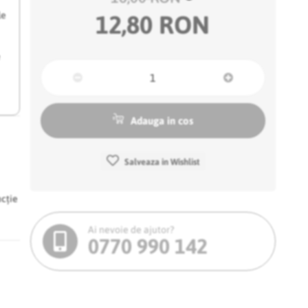
le
12,80 RON
e
Adauga in cos
Salveaza in Wishlist
ncție
Ai nevoie de ajutor?
0770 990 142