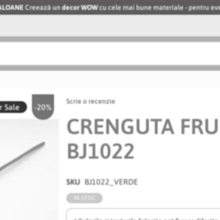
BALOANE
Creează un
decor WOW
cu cele mai bune materiale - pentru 
Scrie o recenzie
 Sale
-20%
CRENGUTA FR
BJ1022
SKU
BJ1022_VERDE
IN STOC