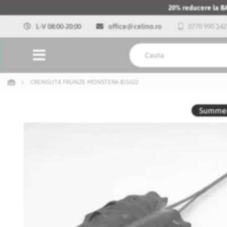
20% reducere la 
L-V 08:00-20:00
office@celino.ro
0770 990 142
CRENGUTA FRUNZE MONSTERA BJ1022
Skip
to
Summer
the
end
of
the
images
gallery