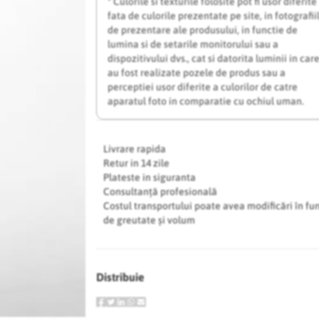
* Culorile si texturile folosite pot fi usor diferite
fata de culorile prezentate pe site, in fotografii
de prezentare ale produsului, in functie de
lumina si de setarile monitorului sau a
dispozitivului dvs., cat si datorita luminii in car
au fost realizate pozele de produs sau a
perceptiei usor diferite a culorilor de catre
aparatul foto in comparatie cu ochiul uman.
Livrare rapida
Retur in 14 zile
Plateste in siguranta
Consultanță profesională
Costul transportului poate avea modificări în fu
de greutate și volum
Distribuie