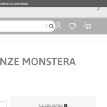
evenimente premium
Close
Cooki
Bar
Coșul meu
UNZE MONSTERA
16,00 RON