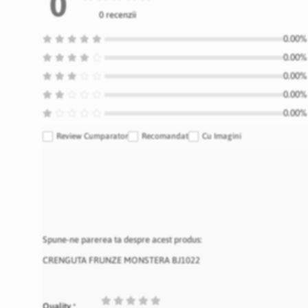
0
0 recenzii
0.00% 
0.00% 
0.00% 
0.00% 
0.00% 
Review Cumparator
Recomandat
Cu Imagini
Spune-ne parerea ta despre acest produs:
CRENGUTA FRUNZE MONSTERA BJ1022
1
2
3
4
5
Quality