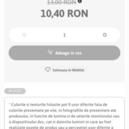
13,00 RON
10,40 RON
Adauga in cos
Salveaza in Wishlist
IN STOC
* Culorile si texturile folosite pot fi usor diferite fata de
culorile prezentate pe site, in fotografiile de prezentare ale
produsului, in functie de lumina si de setarile monitorului sau
a dispozitivului dvs., cat si datorita luminii in care au fost
realizate pozele de produs sau a perceptiei usor diferite a