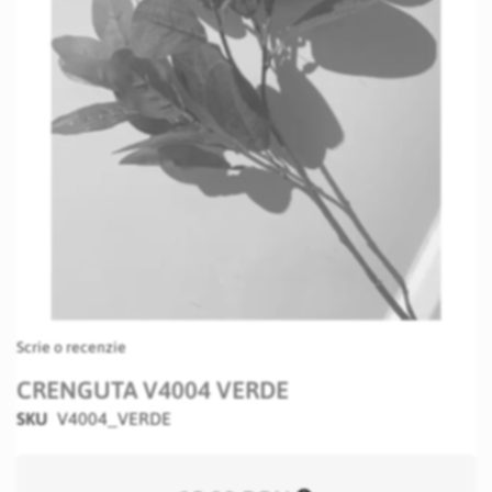
Skip
Scrie o recenzie
to
the
CRENGUTA V4004 VERDE
beginning
SKU
V4004_VERDE
of
the
images
gallery