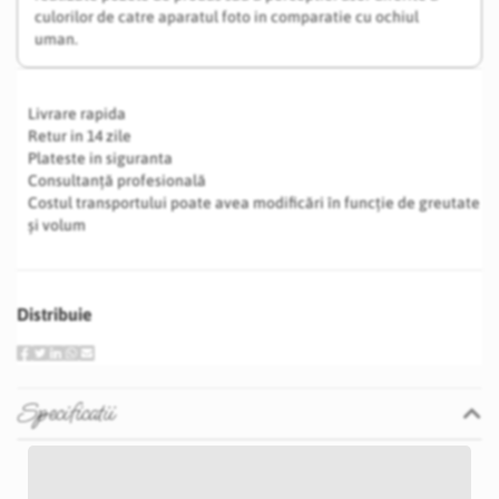
culorilor de catre aparatul foto in comparatie cu ochiul
uman.
Livrare rapida
Retur in 14 zile
Plateste in siguranta
Consultanță profesională
Costul transportului poate avea modificări în funcție de greutate
și volum
Distribuie
Specificatii
Specificatii
Nu
P20D