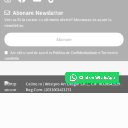
Abonare Newsletter
Vrei sa fii la curent cu ultimele oferte? Aboneaza-te acum la
newsletter.
Abonare
Am citit si sunt de acord cu
Politica de Confidentialitate
si
Termeni si
conditiile
Celino.ro | Westpro Art Desgin S.R.L., CIF: RO28541529 ,
Reg.Com: J2011001421231
Incognito Concept - Solutii si Servicii IT personalizate