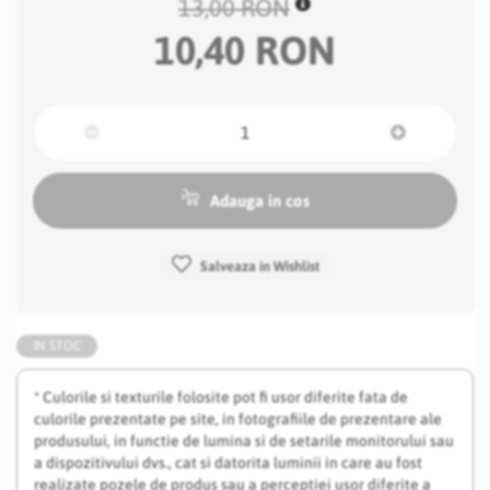
13,00 RON
10,40 RON
Adauga in cos
Salveaza in Wishlist
IN STOC
* Culorile si texturile folosite pot fi usor diferite fata de
culorile prezentate pe site, in fotografiile de prezentare ale
produsului, in functie de lumina si de setarile monitorului sau
a dispozitivului dvs., cat si datorita luminii in care au fost
realizate pozele de produs sau a perceptiei usor diferite a