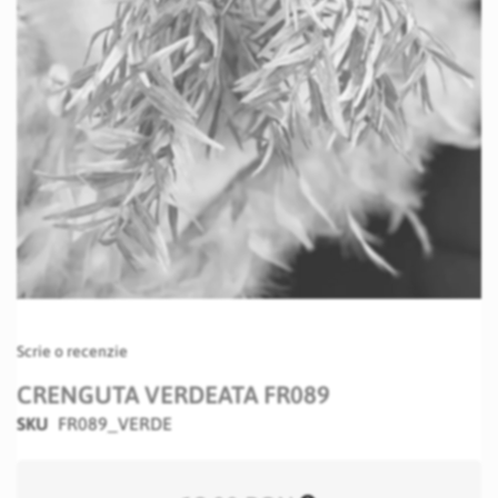
Skip
Scrie o recenzie
to
the
CRENGUTA VERDEATA FR089
beginning
SKU
FR089_VERDE
of
the
images
gallery