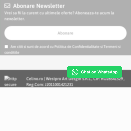
Abonare Newsletter
Vrei sa fii la curent cu ultimele oferte? Aboneaza-te acum la
newsletter.
Abonare
Am citit si sunt de acord cu
Politica de Confidentialitate
si
Termeni si
conditiile
Celino.ro | Westpro Art Desgin S.R.L., CIF: RO28541529 ,
Reg.Com: J2011001421231
Incognito Concept - Solutii si Servicii IT personalizate