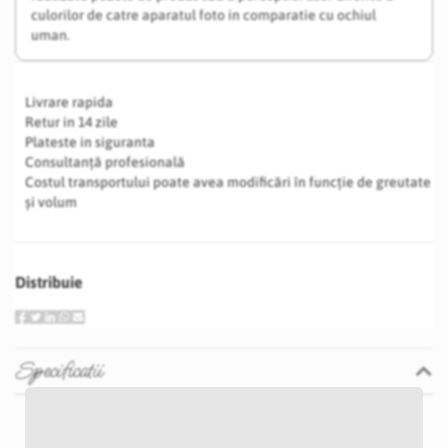
culorilor de catre aparatul foto in comparatie cu ochiul
uman.
Livrare rapida
Retur in 14 zile
Plateste in siguranta
Consultanță profesională
Costul transportului poate avea modificări în funcție de greutate
și volum
Distribuie
Specificatii
Specificatii
Nu
P21D