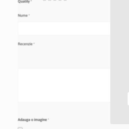
Quality
star
stars
stars
stars
stars
Nume
Recenzie
Adauga o imagine