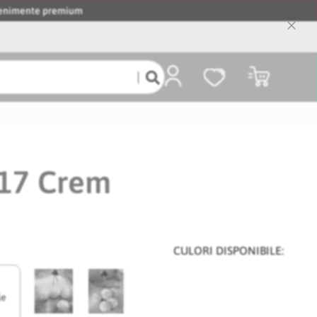
evenimente premium
Close
Cooki
Bar
Coșul meu
017 Crem
CULORI DISPONIBILE:
le