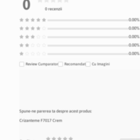
0
0 recenzii
0.00% 
0.00% 
0.00% 
0.00% 
0.00% 
Review Cumparator
Recomandat
Cu Imagini
Spune-ne parerea ta despre acest produs:
Crizanteme F7017 Crem
1
2
3
4
5