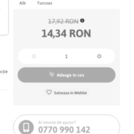
Alb
Turcoaz
e
17,92 RON
14,34 RON
ncție
Adauga in cos
Salveaza in Wishlist
Ai nevoie de ajutor?
0770 990 142