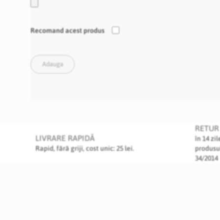
Recomand acest produs
Adauga
RETUR 
LIVRARE RAPIDĂ
în 14 zi
Rapid, fără griji, cost unic: 25 lei.
produsu
34/2014