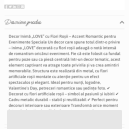
Descriere produs
Decor Inimă „LOVE” cu Flori Roșii – Accent Romantic pentru
Evenimente Speciale Un decor care spune totul dintr-o privire
– inima „LOVE” decorată cu flori roșii adaugă o notă intensă
de romantism oricărui eveniment. Fie că este folosit ca fundal
pentru poze sau ca piesă centrală într-un decor tematic, acest
element captivant va atrage toate privirile și va crea amintiri
memorabile. Structura este realizată din metal, cu flori
artificiale roșii montate cu atenție pentru un efect
spectaculos și elegant. Ideal pentru nunți, logodne,
Valentine's Day, petreceri romantice sau ședințe foto. ✔
Decorat cu flori artificiale roșii – simbol al pasiunii și iubirii ✔
Cadru metalic durabil – stabil și reutilizabil ✔ Perfect pentru
decoruri interioare sau exterioare Transformă orice moment
într-o declarație vizuală de dragoste cu acest decor
impresionant!