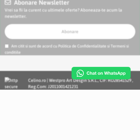
Abonare Newsletter
Vrei sa fii la curent cu ultimele oferte? Aboneaza-te acum la
newsletter.
Abonare
Am citit si sunt de acord cu
Politica de Confidentialitate
si
Termeni si
conditiile
Celino.ro | Westpro Art Desgin S.R.L., CIF: RO28541529 ,
Reg.Com: J2011001421231
Incognito Concept - Solutii si Servicii IT personalizate