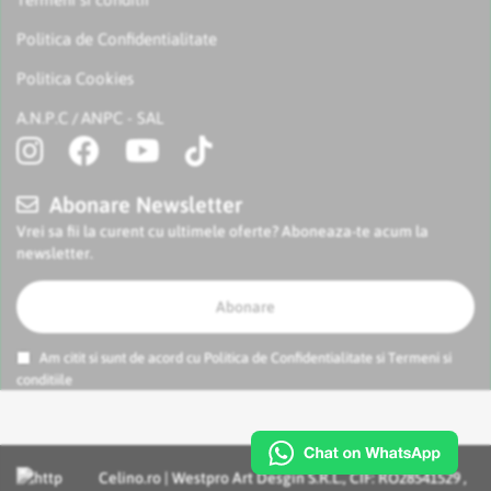
Politica de Confidentialitate
Politica Cookies
A.N.P.C
ANPC - SAL
/
Abonare Newsletter
Vrei sa fii la curent cu ultimele oferte? Aboneaza-te acum la
newsletter.
Abonare
Am citit si sunt de acord cu
Politica de Confidentialitate
si
Termeni si
conditiile
Celino.ro | Westpro Art Desgin S.R.L., CIF: RO28541529 ,