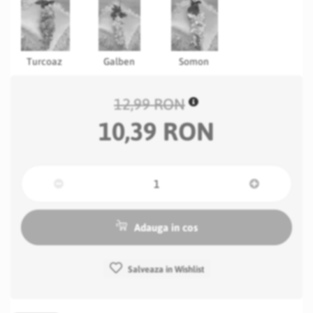
Turcoaz
Galben
Somon
12,99 RON
10,39 RON
Adauga in cos
Salveaza in Wishlist