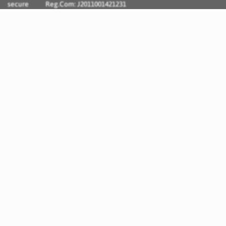
Reg.Com: J2011001421231
Incognito Concept - Solutii si Servicii IT personalizate