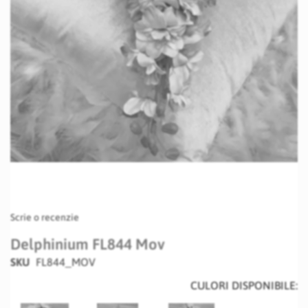
Skip
Scrie o recenzie
to
the
Delphinium FL844 Mov
beginning
SKU
FL844_MOV
of
the
CULORI DISPONIBILE:
images
gallery