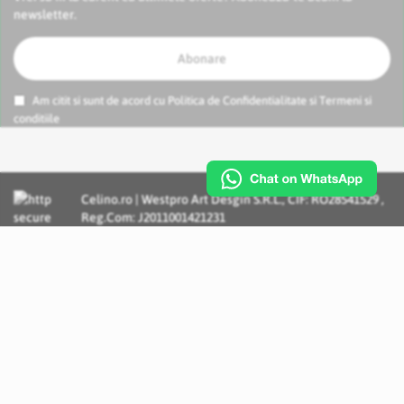
newsletter.
Abonare
Am citit si sunt de acord cu
Politica de Confidentialitate
si
Termeni si
conditiile
Celino.ro | Westpro Art Desgin S.R.L., CIF: RO28541529 ,
Reg.Com: J2011001421231
Incognito Concept - Solutii si Servicii IT personalizate