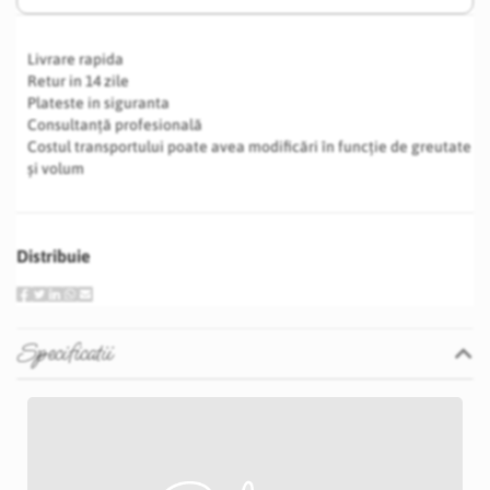
Livrare rapida
Retur in 14 zile
Plateste in siguranta
Consultanță profesională
Costul transportului poate avea modificări în funcție de greutate
și volum
Distribuie
Specificatii
Specificatii
Nu
P13D
Mov