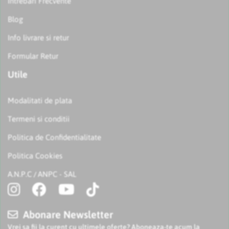
Intrebari Frecvente
Blog
Info livrare si retur
Formular Retur
Utile
Modalitati de plata
Termeni si conditii
Politica de Confidentialitate
Politica Cookies
A.N.P.C
ANPC - SAL
/
Abonare Newsletter
Vrei sa fii la curent cu ultimele oferte? Aboneaza-te acum la