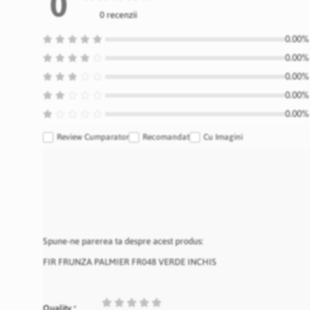
0
0 recenzii
0.00% 
0.00% 
0.00% 
0.00% 
0.00% 
Review Cumparator
Recomandat
Cu Imagini
Spune-ne parerea ta despre acest produs:
FIR FRUNZA PALMIER FR048 VERDE INCHIS
1
2
3
4
5
Quality