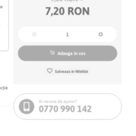
le
7,20 RON
e
Adauga in cos
Salveaza in Wishlist
ncție
Ai nevoie de ajutor?
0770 990 142