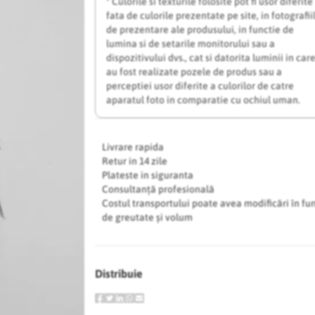
* Culorile si texturile folosite pot fi usor diferite
fata de culorile prezentate pe site, in fotografii
de prezentare ale produsului, in functie de
lumina si de setarile monitorului sau a
dispozitivului dvs., cat si datorita luminii in car
au fost realizate pozele de produs sau a
perceptiei usor diferite a culorilor de catre
aparatul foto in comparatie cu ochiul uman.
Livrare rapida
Retur in 14 zile
Plateste in siguranta
Consultanță profesională
Costul transportului poate avea modificări în fu
de greutate și volum
Distribuie