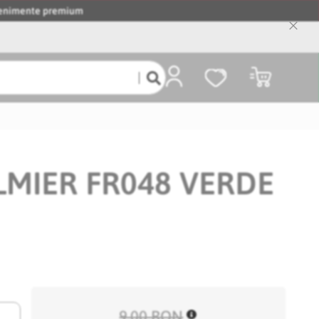
evenimente premium
Close
Cooki
Bar
Coșul meu
LMIER FR048 VERDE
9,00 RON