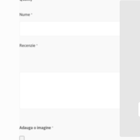
star
stars
stars
stars
stars
Nume
Recenzie
Adauga o imagine