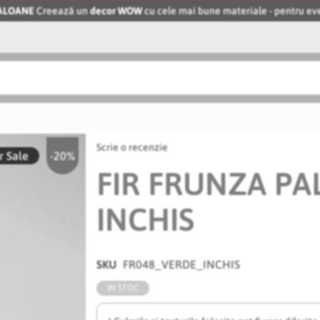
BALOANE
Creează un
decor WOW
cu cele mai bune materiale - pentru 
Scrie o recenzie
 Sale
-20%
FIR FRUNZA PA
INCHIS
SKU
FR048_VERDE_INCHIS
IN STOC