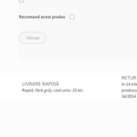
Recomand acest produs
Adauga
RETUR 
LIVRARE RAPIDĂ
în 14 zi
Rapid, fără griji, cost unic: 25 lei.
produsu
34/2014