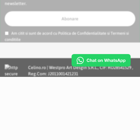
newsletter.
Abonare
Am citit si sunt de acord cu
Politica de Confidentialitate
si
Termeni si
conditiile
Celino.ro | Westpro Art Desgin S.R.L., CIF: RO28541529 ,
Reg.Com: J2011001421231
Incognito Concept - Solutii si Servicii IT personalizate