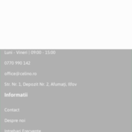
Luni - Vineri | 09:00 - 15:00
0770 990 142
office@celino.ro
Str. Nr. 1, Depozit Nr. 2, Afumați, Ilfov
Informatii
Contact
Despre noi
Intrebari Frecvente