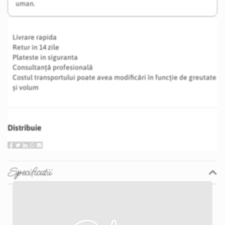
uman.
Livrare rapida
Retur in 14 zile
Plateste in siguranta
Consultanță profesională
Costul transportului poate avea modificări în funcție de greutate
și volum
Distribuie
Specificatii
Specificatii
Nu
Galben