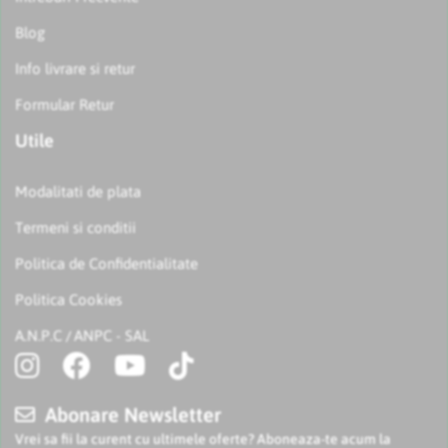
Blog
Info livrare si retur
Formular Retur
Utile
Modalitati de plata
Termeni si conditii
Politica de Confidentialitate
Politica Cookies
A.N.P.C
ANPC - SAL
/
Abonare Newsletter
Vrei sa fii la curent cu ultimele oferte? Aboneaza-te acum la