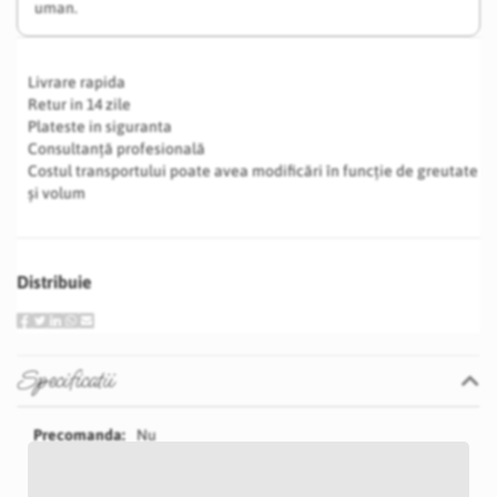
uman.
Livrare rapida
Retur in 14 zile
Plateste in siguranta
Consultanță profesională
Costul transportului poate avea modificări în funcție de greutate
și volum
Distribuie
Specificatii
Specificatii
Nu
P31S
Roz