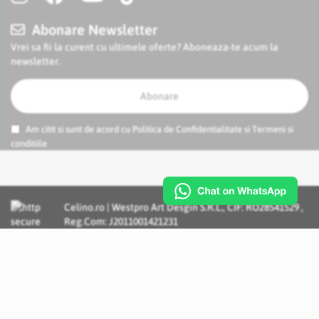
Abonare Newsletter
Vrei sa fii la curent cu ultimele oferte? Aboneaza-te acum la
newsletter.
Abonare
Am citit si sunt de acord cu
Politica de Confidentialitate
si
Termeni si
conditiile
Celino.ro | Westpro Art Desgin S.R.L., CIF: RO28541529 ,
Reg.Com: J2011001421231
Incognito Concept - Solutii si Servicii IT personalizate