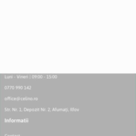
Luni - Vineri | 09:00 - 15:00
0770 990 142
office@celino.ro
Str. Nr. 1, Depozit Nr. 2, Afumați, Ilfov
Informatii
Contact