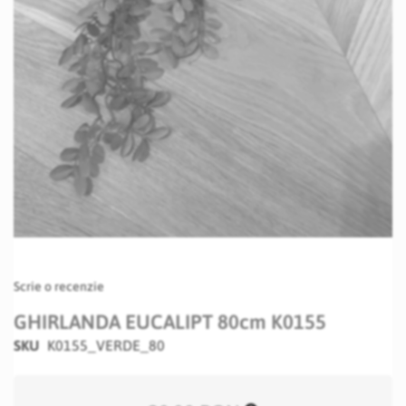
Skip
Scrie o recenzie
to
the
GHIRLANDA EUCALIPT 80cm K0155
beginning
SKU
K0155_VERDE_80
of
the
images
gallery