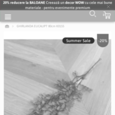
20% reducere la BALOANE
Creează un
decor WOW
cu cele mai bune
materiale - pentru evenimente premium
Clo
Co
Coo
Bar
GHIRLANDA EUCALIPT 80cm K0155
Skip
to
Summer Sale
-20%
the
end
of
the
images
gallery