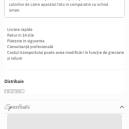
culorilor de catre aparatul foto in comparatie cu ochiul
uman.
Livrare rapida
Retur in 14 zile
Plateste in siguranta
Consultanță profesională
Costul transportului poate avea modificări în funcție de greutate
și volum
Distribuie
Specificatii
Specificatii
Nu
Verde