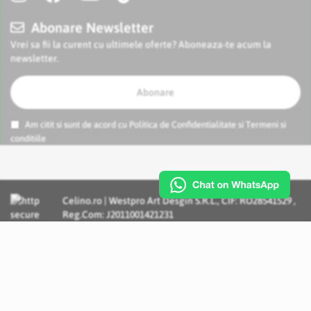
Abonare Newsletter
Vrei sa fii la curent cu ultimele oferte? Aboneaza-te acum la
newsletter.
Abonare
Am citit si sunt de acord cu
Politica de Confidentialitate
si
Termeni si
conditiile
Celino.ro | Westpro Art Desgin S.R.L., CIF: RO28541529 ,
Reg.Com: J2011001421231
Incognito Concept - Solutii si Servicii IT personalizate