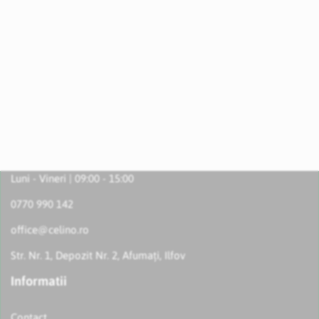
Luni - Vineri | 09:00 - 15:00
0770 990 142
office@celino.ro
Str. Nr. 1, Depozit Nr. 2, Afumați, Ilfov
Informatii
Contact