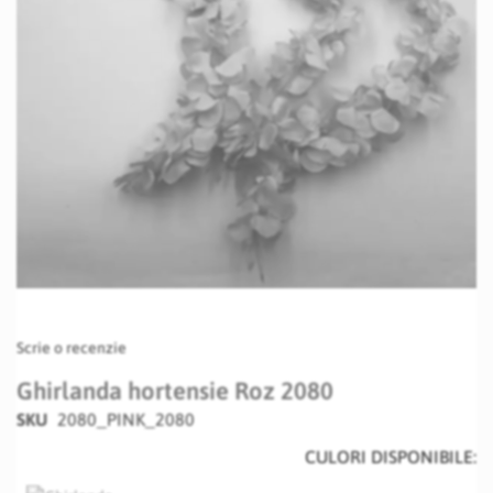
Skip
Scrie o recenzie
to
the
Ghirlanda hortensie Roz 2080
beginning
SKU
2080_PINK_2080
of
the
CULORI DISPONIBILE:
images
gallery