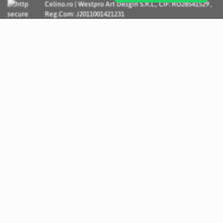
Celino.ro | Westpro Art Desgin S.R.L., CIF: RO28541529 ,
Reg.Com: J2011001421231
Incognito Concept - Solutii si Servicii IT personalizate