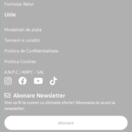
Formular Retur
Utile
Modalitati de plata
Termeni si conditii
Politica de Confidentialitate
Politica Cookies
A.N.P.C
ANPC - SAL
/
Abonare Newsletter
Vrei sa fii la curent cu ultimele oferte? Aboneaza-te acum la
newsletter.
Abonare