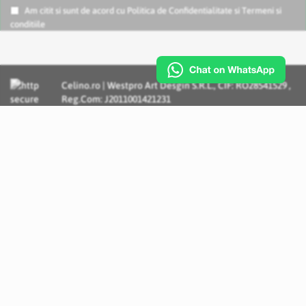
Am citit si sunt de acord cu
Politica de Confidentialitate
si
Termeni si
conditiile
Celino.ro | Westpro Art Desgin S.R.L., CIF: RO28541529 ,
Reg.Com: J2011001421231
Incognito Concept - Solutii si Servicii IT personalizate