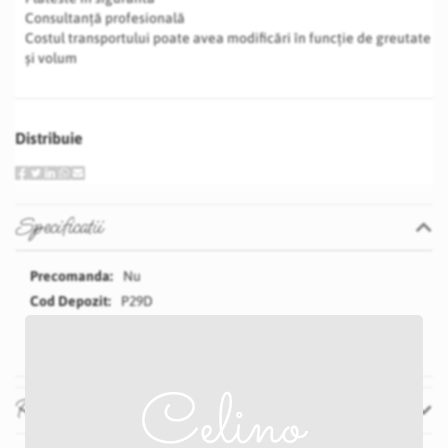
Consultanță profesională
Costul transportului poate avea modificări în funcție de greutate
și volum
Distribuie
Specificatii
Specificatii
Nu
P29D
Alb
Recenzii