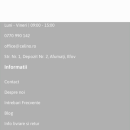
Luni - Vineri | 09:00 - 15:00
0770 990 142
office@celino.ro
Str. Nr. 1, Depozit Nr. 2, Afumați, Ilfov
Informatii
Contact
Despre noi
Intrebari Frecvente
Blog
Info livrare si retur