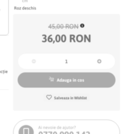
Roz deschis
e
45,00 RON
36,00 RON
ncție
Adauga in cos
Salveaza in Wishlist
Ai nevoie de ajutor?