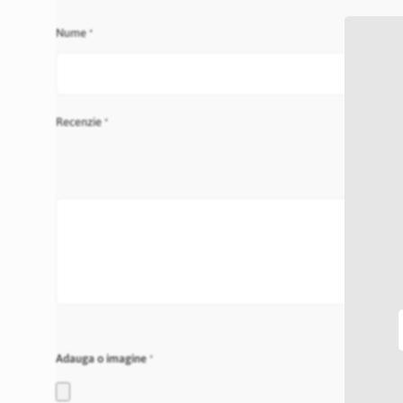
star
stars
stars
stars
stars
Nume
Recenzie
Adauga o imagine