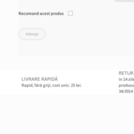
Recomand acest produs
Adauga
RETUR 
LIVRARE RAPIDĂ
în 14 zi
Rapid, fără griji, cost unic: 25 lei.
produsu
34/2014