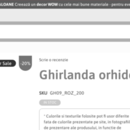
BALOANE
Creează un
decor WOW
cu cele mai bune materiale - pentru 
Scrie o recenzie
 Sale
-20%
Ghirlanda orhi
SKU
GH09_ROZ_200
IN STOC
* Culorile si texturile folosite pot fi usor diferite
fata de culorile prezentate pe site, in fotografii
de prezentare ale produsului, in functie de