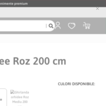
evenimente premium
Close
Cooki
Bar
Coșul meu
dee Roz 200 cm
CULORI DISPONIBILE:
le