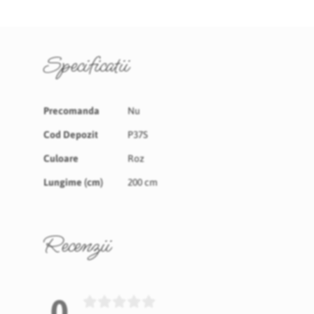
Specificatii
Specificatii
Precomanda
Nu
Cod Depozit
P37S
Culoare
Roz
Lungime (cm)
200 cm
Recenzii
0