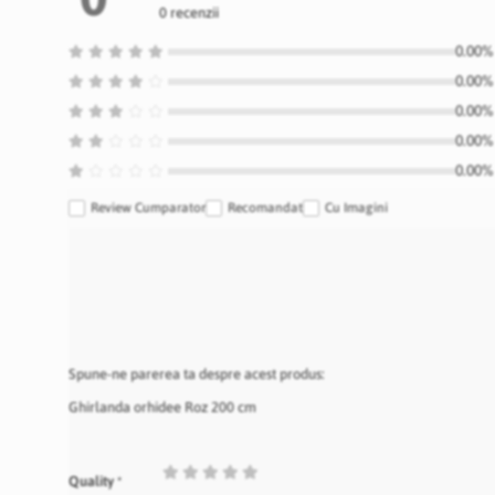
0 recenzii
0.00% 
0.00% 
0.00% 
0.00% 
0.00% 
Review Cumparator
Recomandat
Cu Imagini
Spune-ne parerea ta despre acest produs:
Ghirlanda orhidee Roz 200 cm
1
2
3
4
5
Quality