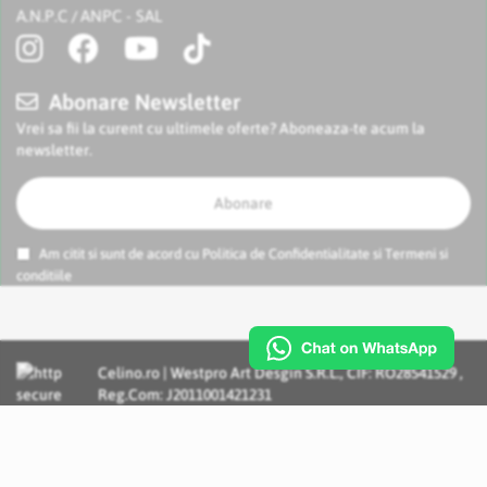
A.N.P.C
ANPC - SAL
/
Abonare Newsletter
Vrei sa fii la curent cu ultimele oferte? Aboneaza-te acum la
newsletter.
Abonare
Am citit si sunt de acord cu
Politica de Confidentialitate
si
Termeni si
conditiile
Celino.ro | Westpro Art Desgin S.R.L., CIF: RO28541529 ,
Reg.Com: J2011001421231
Incognito Concept - Solutii si Servicii IT personalizate