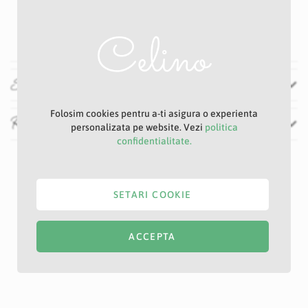
amenajări interioare rafinate. Strălucirea subtilă a cristalelor
oferă un plus de glamour, transformând orice spațiu într-un
colț sofisticat și festiv. Ideal pentru centre de masă sau
accente decorative.
Specificatii
Folosim cookies pentru a-ti asigura o experienta
Recenzii
personalizata pe website. Vezi
politica
confidentialitate.
SETARI COOKIE
ACCEPTA