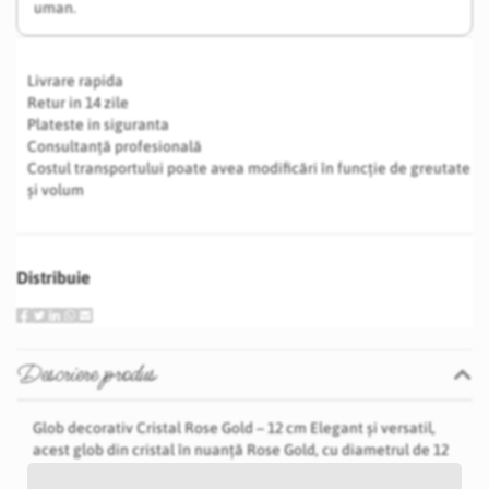
uman.
Livrare rapida
Retur in 14 zile
Plateste in siguranta
Consultanță profesională
Costul transportului poate avea modificări în funcție de greutate
și volum
Distribuie
Descriere produs
Glob decorativ Cristal Rose Gold – 12 cm Elegant și versatil,
acest glob din cristal în nuanță Rose Gold, cu diametrul de 12
cm, este perfect pentru decoruri de eveniment, vitrine sau