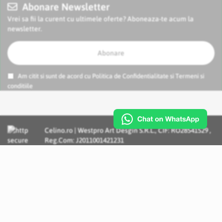
Abonare Newsletter
Vrei sa fii la curent cu ultimele oferte? Aboneaza-te acum la
newsletter.
Abonare
Am citit si sunt de acord cu
Politica de Confidentialitate
si
Termeni si
conditiile
Celino.ro | Westpro Art Desgin S.R.L., CIF: RO28541529 ,
Reg.Com: J2011001421231
Incognito Concept - Solutii si Servicii IT personalizate