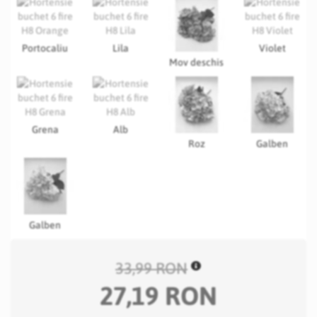
Portocaliu
Lila
Violet
Mov deschis
Grena
Alb
Roz
Galben
Galben
33,99 RON
27,19 RON