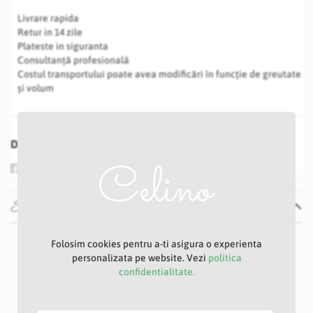
Livrare rapida
Retur in 14 zile
Plateste in siguranta
Consultanță profesională
Costul transportului poate avea modificări în funcție de greutate
și volum
Distribuie
Specificatii
Specificatii
Nu
Folosim cookies pentru a-ti asigura o experienta
personalizata pe website. Vezi
politica
1 -2 zile
confidentialitate.
Mov
15 cm
50 cm