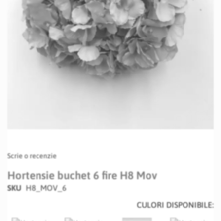
Skip
Scrie o recenzie
to
the
Hortensie buchet 6 fire H8 Mov
beginning
SKU
H8_MOV_6
of
the
CULORI DISPONIBILE:
images
gallery