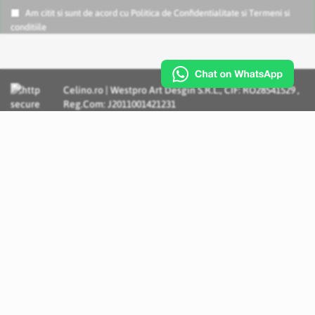
Am citit si sunt de acord cu
Politica de Confidentialitate
si
Termeni si
conditiile
Celino.ro | Westpro Art Desgin S.R.L., CIF: RO28541529 ,
Reg.Com: J2011001421231
Incognito Concept - Solutii si Servicii IT personalizate