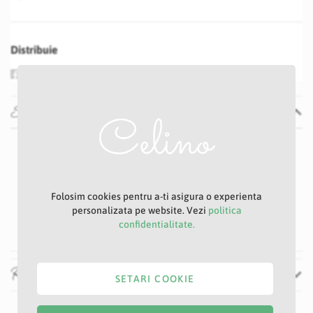
Distribuie
Specificatii
Specificatii
Nu
E
Verde
Folosim cookies pentru a-ti asigura o experienta
17 cm
personalizata pe website. Vezi
politica
60 cm
confidentialitate.
Recenzii
SETARI COOKIE