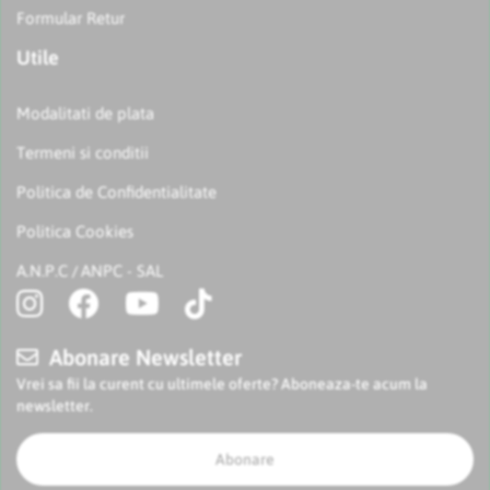
Formular Retur
Utile
Modalitati de plata
Termeni si conditii
Politica de Confidentialitate
Politica Cookies
A.N.P.C
ANPC - SAL
/
Abonare Newsletter
Vrei sa fii la curent cu ultimele oferte? Aboneaza-te acum la
newsletter.
Abonare