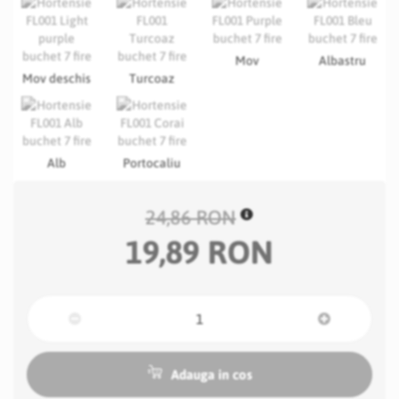
Mov
Albastru
Mov deschis
Turcoaz
Alb
Portocaliu
24,86 RON
19,89 RON
Adauga in cos