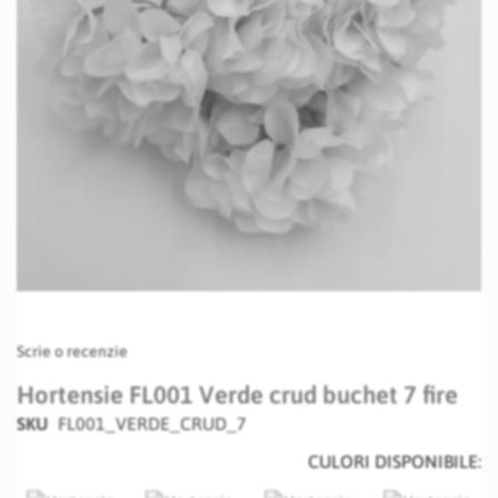
Skip
Scrie o recenzie
to
the
Hortensie FL001 Verde crud buchet 7 fire
beginning
SKU
FL001_VERDE_CRUD_7
of
the
CULORI DISPONIBILE:
images
gallery