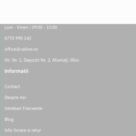
Luni - Vineri | 09:00 - 15:00
0770 990 142
office@celino.ro
Str. Nr. 1, Depozit Nr. 2, Afumați, Ilfov
Informatii
Contact
Despre noi
Intrebari Frecvente
Blog
Info livrare si retur