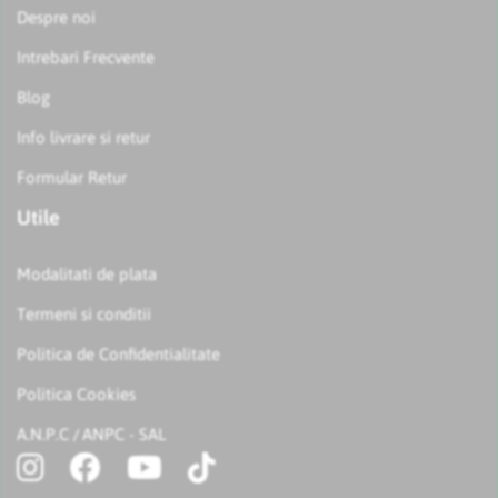
Despre noi
Intrebari Frecvente
Blog
Info livrare si retur
Formular Retur
Utile
Modalitati de plata
Termeni si conditii
Politica de Confidentialitate
Politica Cookies
A.N.P.C
ANPC - SAL
/