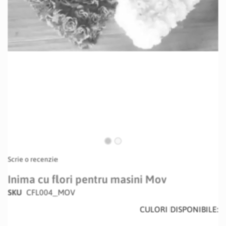
Skip
Scrie o recenzie
to
the
Inima cu flori pentru masini Mov
beginning
SKU
CFL004_MOV
of
the
CULORI DISPONIBILE:
images
gallery