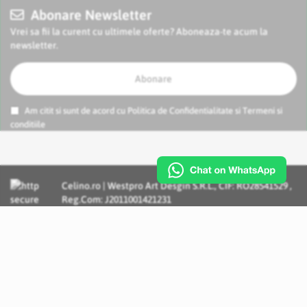
Abonare Newsletter
Vrei sa fii la curent cu ultimele oferte? Aboneaza-te acum la
newsletter.
Abonare
Am citit si sunt de acord cu
Politica de Confidentialitate
si
Termeni si
conditiile
Celino.ro | Westpro Art Desgin S.R.L., CIF: RO28541529 ,
Reg.Com: J2011001421231
Incognito Concept - Solutii si Servicii IT personalizate