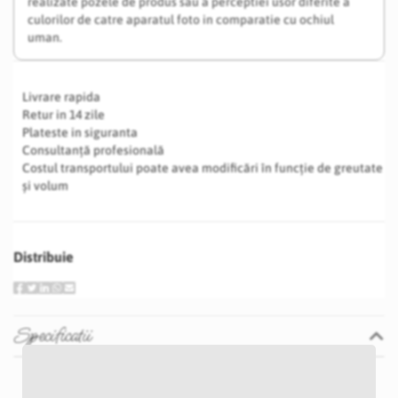
realizate pozele de produs sau a perceptiei usor diferite a
culorilor de catre aparatul foto in comparatie cu ochiul
uman.
Livrare rapida
Retur in 14 zile
Plateste in siguranta
Consultanță profesională
Costul transportului poate avea modificări în funcție de greutate
și volum
Distribuie
Specificatii
Specificatii
Nu