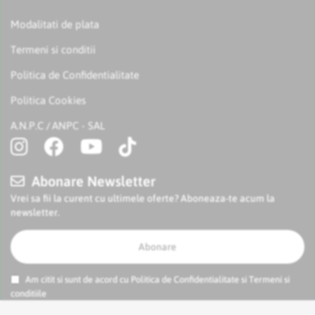
Modalitati de plata
Termeni si conditii
Politica de Confidentialitate
Politica Cookies
A.N.P.C
ANPC - SAL
/
Abonare Newsletter
Vrei sa fii la curent cu ultimele oferte? Aboneaza-te acum la
newsletter.
Abonare
Am citit si sunt de acord cu
Politica de Confidentialitate
si
Termeni si
conditiile