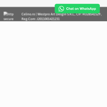
Celino.ro | Westpro Art Desgin S.R.L., CIF: RO28541529 ,
Reg.Com: J2011001421231
Incognito Concept - Solutii si Servicii IT personalizate