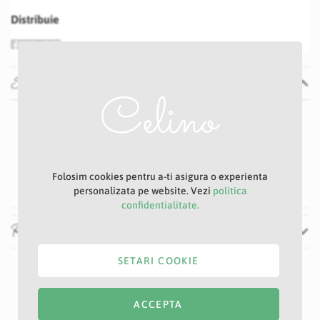
Distribuie
Specificatii
Specificatii
Nu
1 -2 zile
Mov
3 cm
Folosim cookies pentru a-ti asigura o experienta
personalizata pe website. Vezi
politica
confidentialitate.
Recenzii
SETARI COOKIE
ACCEPTA