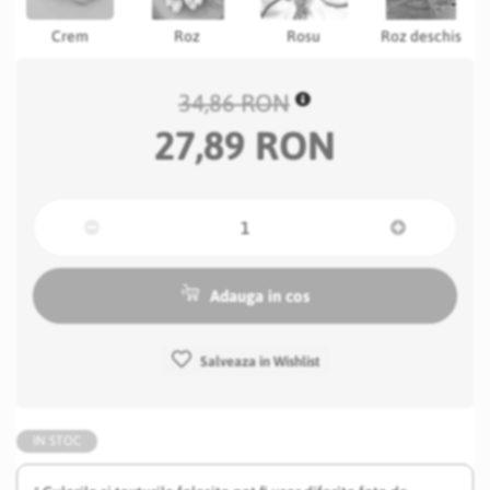
Crem
Roz
Rosu
Roz deschis
34,86 RON
27,89 RON
Adauga in cos
Salveaza in Wishlist
IN STOC