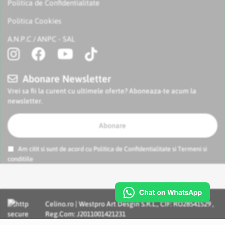
Politica de Confidentialitate
Politica Cookies
A.N.P.C
ANPC - SAL
/
Abonare Newsletter
Vrei sa fii la curent cu ultimele oferte? Aboneaza-te acum la
newsletter.
Abonare
Am citit si sunt de acord cu
Politica de Confidentialitate
si
Termeni si
conditiile
Celino.ro | Westpro Art Desgin S.R.L., CIF: RO28541529 ,
Reg.Com: J2011001421231
Incognito Concept - Solutii si Servicii IT personalizate