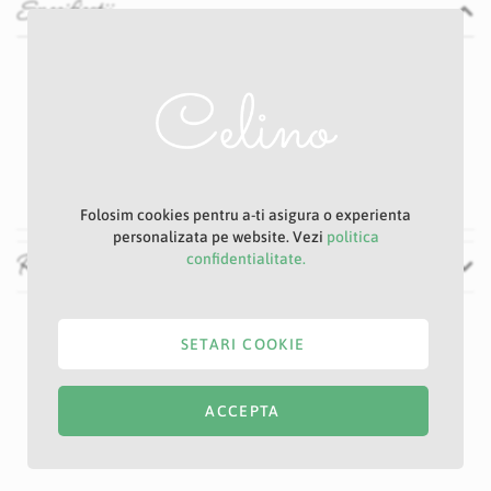
Specificatii
Specificatii
Nu
P33D
Albastru
4 cm
34 cm
Folosim cookies pentru a-ti asigura o experienta
personalizata pe website. Vezi
politica
Recenzii
confidentialitate.
SETARI COOKIE
ACCEPTA