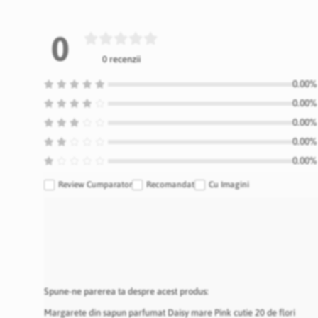
0
0 recenzii
0.00% 
0.00% 
0.00% 
0.00% 
0.00% 
Review Cumparator
Recomandat
Cu Imagini
Spune-ne parerea ta despre acest produs:
Margarete din sapun parfumat Daisy mare Pink cutie 20 de flori