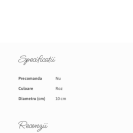
Specificatii
Specificatii
Precomanda
Nu
Culoare
Roz
Diametru (cm)
10 cm
Recenzii