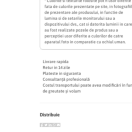
* Culorile si texturile folosite pot fi usor diferite
fata de culorile prezentate pe site, in fotografii
de prezentare ale produsului, in functie de
lumina si de setarile monitorului sau a
dispozitivului dvs., cat si datorita luminii in car
au fost realizate pozele de produs sau a
perceptiei usor diferite a culorilor de catre
aparatul foto in comparatie cu ochiul uman.
Livrare rapida
Retur in 14 zile
Plateste in siguranta
Consultanță profesională
Costul transportului poate avea modificări în fu
de greutate și volum
Distribuie