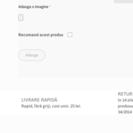
Adauga o imagine
Recomand acest produs
Adauga
RETUR 
LIVRARE RAPIDĂ
în 14 zi
Rapid, fără griji, cost unic: 25 lei.
produsu
34/2014