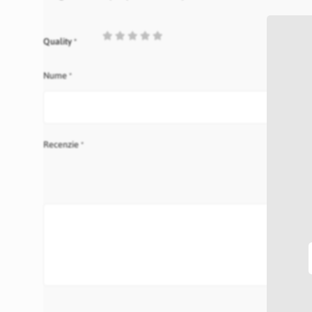
1
2
3
4
5
Quality
star
stars
stars
stars
stars
Nume
Recenzie