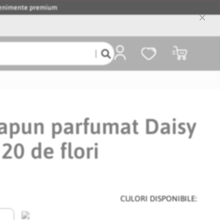
evenimente premium
Close
Cooki
Bar
Coșul meu
sapun parfumat Daisy
20 de flori
CULORI DISPONIBILE: