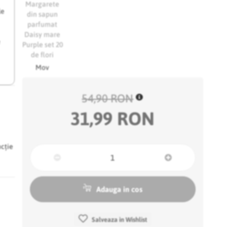
le
e
Mov
54,90 RON
31,99 RON
ncție
Adauga in cos
Salveaza in Wishlist