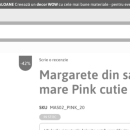
BALOANE
Creează un
decor WOW
cu cele mai bune materiale - pentru 
Scrie o recenzie
-42%
Margarete din 
mare Pink cutie 
SKU
MAS02_PINK_20
IN STOC