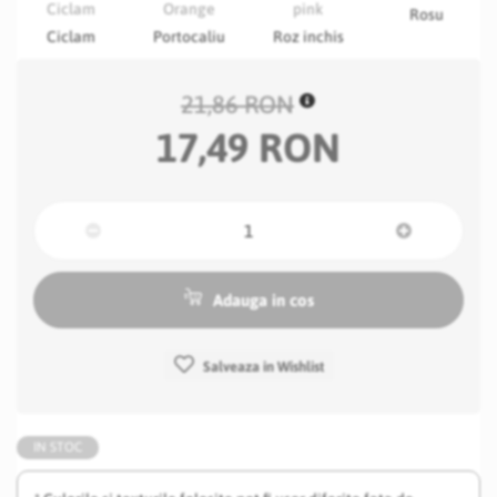
Rosu
Ciclam
Portocaliu
Roz inchis
21,86 RON
17,49 RON
Adauga in cos
Salveaza in Wishlist
IN STOC