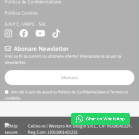
Politica de Confidentialitate
Politica Cookies
A.N.P.C
ANPC - SAL
/
Abonare Newsletter
Vrei sa fii la curent cu ultimele oferte? Aboneaza-te acum la
newsletter.
Abonare
Am citit si sunt de acord cu
Politica de Confidentialitate
si
Termeni si
conditiile
Celino.ro | Westpro Art Desgin S.R.L., CIF: RO28541529 ,
Reg.Com: J2011001421231
Incognito Concept - Solutii si Servicii IT personalizate