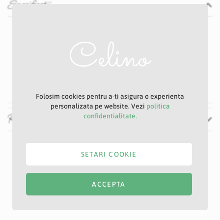
Specificatii
Specificatii
Nu
P23D
Roz deschis
7 cm
80 cm
Folosim cookies pentru a-ti asigura o experienta
personalizata pe website. Vezi
politica
Recenzii
confidentialitate.
SETARI COOKIE
ACCEPTA