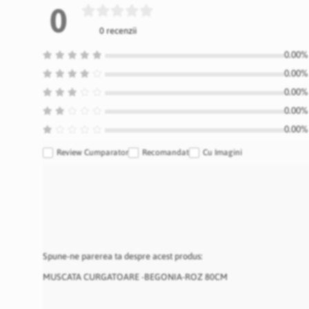
0
0 recenzii
0.00% 
0.00% 
0.00% 
0.00% 
0.00% 
Review Cumparator
Recomandat
Cu Imagini
Spune-ne parerea ta despre acest produs:
MUSCATA CURGATOARE -BEGONIA-ROZ 80CM