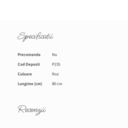
Specificatii
Specificatii
Precomanda
Nu
Cod Depozit
P23S
Culoare
Roz
Lungime (cm)
80 cm
Recenzii