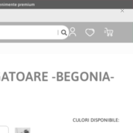
evenimente premium
Close
Cooki
Bar
Coșul meu
ATOARE -BEGONIA-
CULORI DISPONIBILE: