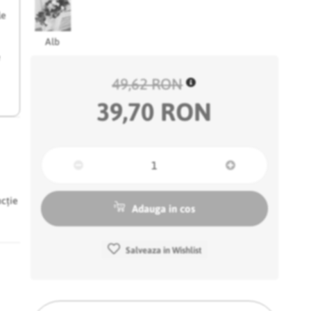
le
Alb
e
49,62 RON
39,70 RON
ncție
Adauga in cos
Salveaza in Wishlist