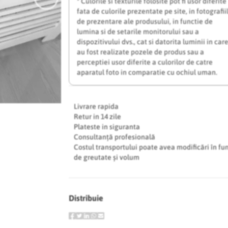
* Culorile si texturile folosite pot fi usor diferite
fata de culorile prezentate pe site, in fotografii
de prezentare ale produsului, in functie de
lumina si de setarile monitorului sau a
dispozitivului dvs., cat si datorita luminii in car
au fost realizate pozele de produs sau a
perceptiei usor diferite a culorilor de catre
aparatul foto in comparatie cu ochiul uman.
Livrare rapida
Retur in 14 zile
Plateste in siguranta
Consultanță profesională
Costul transportului poate avea modificări în fu
de greutate și volum
Distribuie