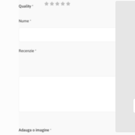
1
2
3
4
5
Quality
star
stars
stars
stars
stars
Nume
Recenzie
Adauga o imagine