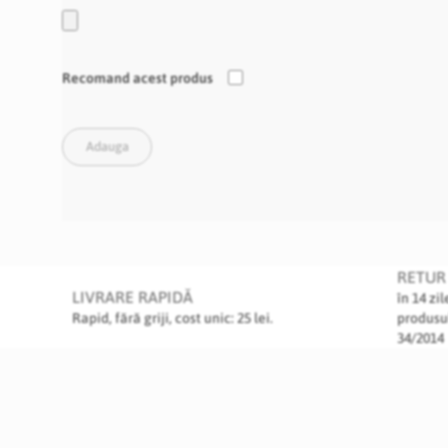
Recomand acest produs
Adauga
RETUR 
LIVRARE RAPIDĂ
în 14 zi
Rapid, fără griji, cost unic: 25 lei.
produsu
34/2014