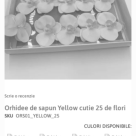
Skip
Scrie o recenzie
to
the
Orhidee de sapun Yellow cutie 25 de flori
beginning
SKU
ORS01_YELLOW_25
of
the
CULORI DISPONIBILE:
images
gallery