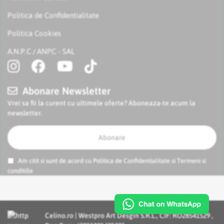
Politica de Confidentialitate
Politica Cookies
A.N.P.C
ANPC - SAL
/
Abonare Newsletter
Vrei sa fii la curent cu ultimele oferte? Aboneaza-te acum la
newsletter.
Abonare
Am citit si sunt de acord cu
Politica de Confidentialitate
si
Termeni si
conditiile
Celino.ro | Westpro Art Desgin S.R.L., CIF: RO28541529 ,