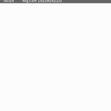
Reg.Com: J2011001421231
Incognito Concept - Solutii si Servicii IT personalizate