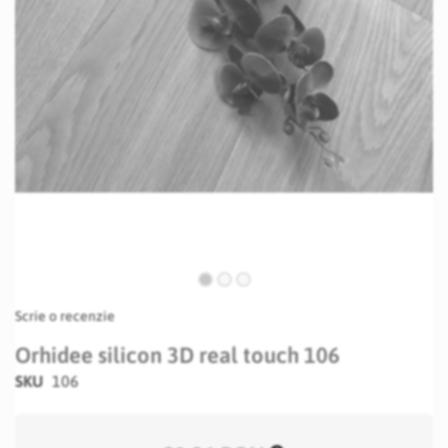
Skip
Scrie o recenzie
to
the
Orhidee silicon 3D real touch 106
beginning
SKU
106
of
the
images
gallery