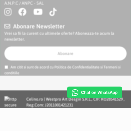
A.N.P.C
ANPC - SAL
/
Abonare Newsletter
Vrei sa fii la curent cu ultimele oferte? Aboneaza-te acum la
newsletter.
Abonare
Am citit si sunt de acord cu
Politica de Confidentialitate
si
Termeni si
conditiile
Celino.ro | Westpro Art Desgin S.R.L., CIF: RO28541529 ,
Reg.Com: J2011001421231
Incognito Concept - Solutii si Servicii IT personalizate