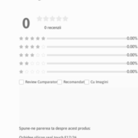
0
0 recenzii
0.00% 
0.00% 
0.00% 
0.00% 
0.00% 
Review Cumparator
Recomandat
Cu Imagini
Spune-ne parerea ta despre acest produs:
Orhidee silicon real touch F17/26