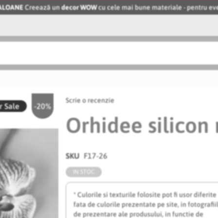
BALOANE
Creează un
decor WOW
cu cele mai bune materiale - pentru 
Scrie o recenzie
 Sale
-20%
Orhidee silicon
SKU
F17-26
IN STOC
* Culorile si texturile folosite pot fi usor diferite
fata de culorile prezentate pe site, in fotografii
de prezentare ale produsului, in functie de