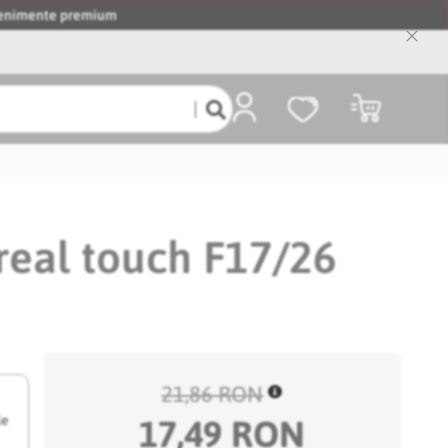
evenimente premium
Close
Cooki
Bar
Coșul meu
 real touch F17/26
21,86 RON
le
17,49 RON