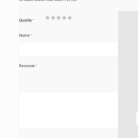
1
2
3
4
5
Quality
star
stars
stars
stars
stars
Nume
Recenzie