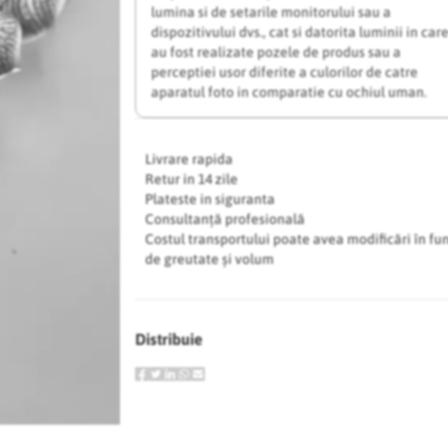
lumina si de setarile monitorului sau a
dispozitivului dvs., cat si datorita luminii in car
au fost realizate pozele de produs sau a
perceptiei usor diferite a culorilor de catre
aparatul foto in comparatie cu ochiul uman.
Livrare rapida
Retur in 14 zile
Plateste in siguranta
Consultanță profesională
Costul transportului poate avea modificări în fu
de greutate și volum
Distribuie