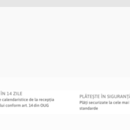
ÎN 14 ZILE
PLĂTEȘTE ÎN SIGURANȚ
le calendaristice de la recepția
Plăți securizate la cele mai 
lui conform art. 14 din OUG
standarde