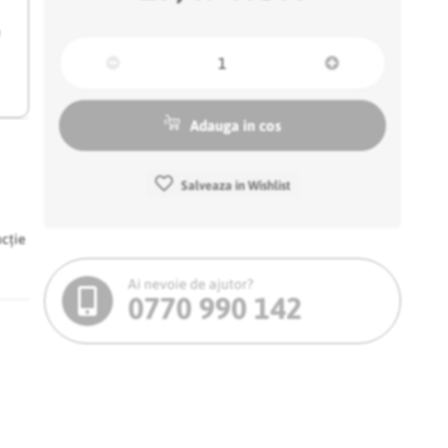
e
Adauga in cos
Salveaza in Wishlist
ncție
Ai nevoie de ajutor?
0770 990 142