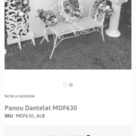
Skip
Scrie o recenzie
to
the
Panou Dantelat MDF630
beginning
SKU
MDF630_ALB
of
the
images
gallery