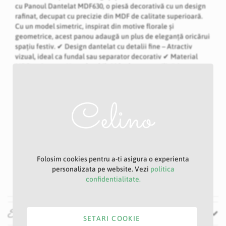
cu Panoul Dantelat MDF630, o piesă decorativă cu un design
rafinat, decupat cu precizie din MDF de calitate superioară.
Cu un model simetric, inspirat din motive florale și
geometrice, acest panou adaugă un plus de eleganță oricărui
spațiu festiv. ✔ Design dantelat cu detalii fine – Atractiv
vizual, ideal ca fundal sau separator decorativ ✔ Material
MDF rezistent – Ușor, durabil și ideal pentru utilizări repetate
la evenimente ✔ Versatilitate decorativă – Perfect pentru
nunți, botezuri, ședințe foto, petreceri tematice sau vitrine
comerciale ✔ Montaj rapid – Poate fi sprijinit sau prins pe
structuri existente, fără efort ✔ Utilizare interioară – Se
potrivește de minune în spații acoperite sau decoruri
elegante de interior Acest panou poate fi lăsat simplu pentru
un efect minimalist sau decorat suplimentar cu flori, lumini
sau mesaje personalizate pentru un rezultat spectaculos.
Transformă-ți decorul într-un spațiu sofisticat și memorabil cu
Folosim cookies pentru a-ti asigura o experienta
Panoul MDF630, alegerea perfectă pentru un eveniment
personalizata pe website. Vezi
politica
deosebit!
confidentialitate.
vezi mai mult
Specificatii
SETARI COOKIE