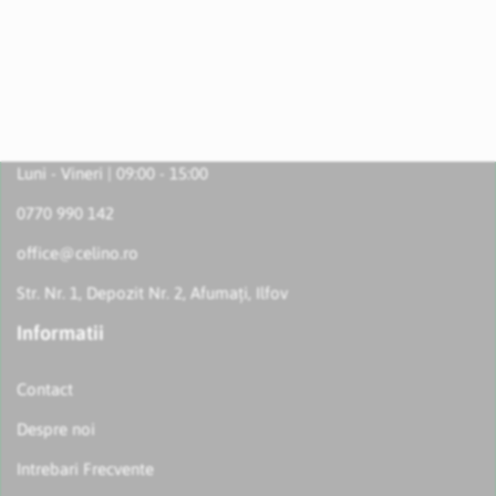
Luni - Vineri | 09:00 - 15:00
0770 990 142
office@celino.ro
Str. Nr. 1, Depozit Nr. 2, Afumați, Ilfov
Informatii
Contact
Despre noi
Intrebari Frecvente