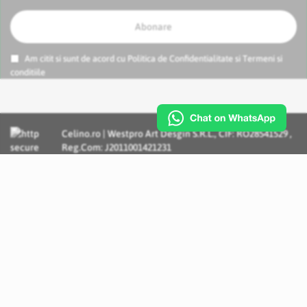
Abonare
Am citit si sunt de acord cu
Politica de Confidentialitate
si
Termeni si
conditiile
Celino.ro | Westpro Art Desgin S.R.L., CIF: RO28541529 ,
Reg.Com: J2011001421231
Incognito Concept - Solutii si Servicii IT personalizate