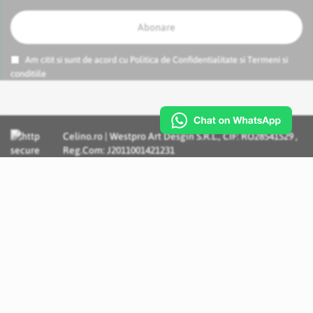
Abonare
Am citit si sunt de acord cu
Politica de Confidentialitate
si
Termeni si
conditiile
Celino.ro | Westpro Art Desgin S.R.L., CIF: RO28541529 ,
Reg.Com: J2011001421231
Incognito Concept - Solutii si Servicii IT personalizate