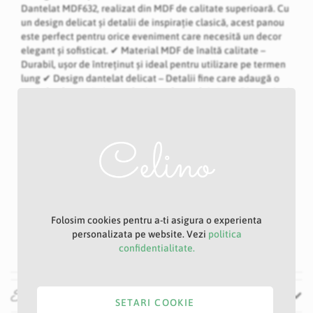
Dantelat MDF632, realizat din MDF de calitate superioară. Cu
un design delicat și detalii de inspirație clasică, acest panou
este perfect pentru orice eveniment care necesită un decor
elegant și sofisticat. ✔ Material MDF de înaltă calitate –
Durabil, ușor de întreținut și ideal pentru utilizare pe termen
lung ✔ Design dantelat delicat – Detalii fine care adaugă o
notă de eleganță și complexitate decorului tău ✔ Dimensiuni
versatile – Poate fi folosit pentru a încadra uși, feronerie, sau
ca fundal foto pentru evenimente speciale ✔ Montaj simplu –
Ușor de instalat pe orice suprafață sau într-un decor
personalizat ✔ Perfect pentru evenimente și decoruri
interioare – Ideal pentru nunți, botezuri, petreceri sau chiar
pentru decorarea camerelor Panoul Dantelat MDF632 este o
alegere excelentă pentru a adăuga un element decorativ
deosebit oricărui spațiu. Fie că este utilizat pentru a delimita
zone, a înfrumuseța pereții sau pentru a crea un fundal
Folosim cookies pentru a-ti asigura o experienta
elegant, acest panou va aduce o notă de finețe și stil în orice
personalizata pe website. Vezi
politica
eveniment.
confidentialitate.
vezi mai mult
Specificatii
SETARI COOKIE