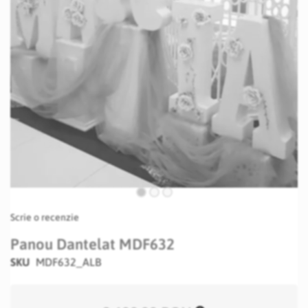
Skip
Scrie o recenzie
to
the
Panou Dantelat MDF632
beginning
SKU
MDF632_ALB
of
the
images
gallery