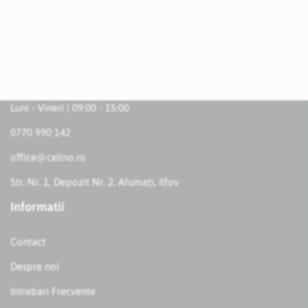
Luni - Vineri | 09:00 - 15:00
0770 990 142
office@celino.ro
Str. Nr. 1, Depozit Nr. 2, Afumați, Ilfov
Informatii
Contact
Despre noi
Intrebari Frecvente