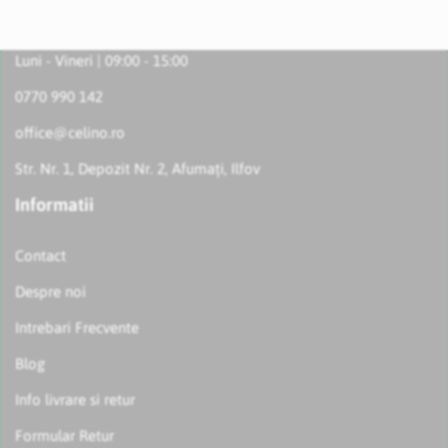
Luni - Vineri | 09:00 - 15:00
0770 990 142
office@celino.ro
Str. Nr. 1, Depozit Nr. 2, Afumați, Ilfov
Informatii
Contact
Despre noi
Intrebari Frecvente
Blog
Info livrare si retur
Formular Retur