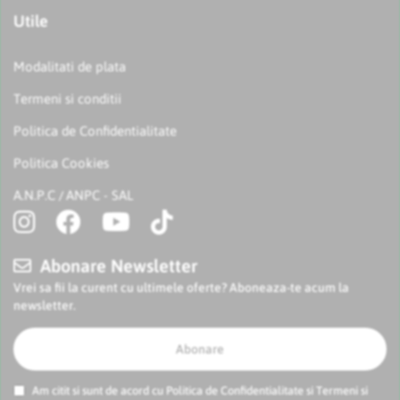
Utile
Modalitati de plata
Termeni si conditii
Politica de Confidentialitate
Politica Cookies
A.N.P.C
ANPC - SAL
/
Abonare Newsletter
Vrei sa fii la curent cu ultimele oferte? Aboneaza-te acum la
newsletter.
Abonare
Am citit si sunt de acord cu
Politica de Confidentialitate
si
Termeni si