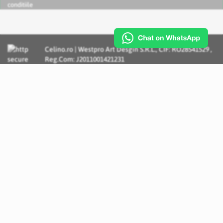
conditiile
Celino.ro | Westpro Art Desgin S.R.L., CIF: RO28541529 ,
Reg.Com: J2011001421231
Incognito Concept - Solutii si Servicii IT personalizate