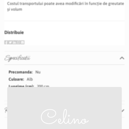
Costul transportului poate avea modificări în funcție de greutate
și volum
Distribuie
Specificatii
Specificatii
Nu
Alb
200 cm
Recenzii