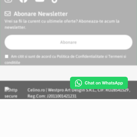
Abonare Newsletter
Vrei sa fii la curent cu ultimele oferte? Aboneaza-te acum la
newsletter.
Abonare
Am citit si sunt de acord cu
Politica de Confidentialitate
si
Termeni si
conditiile
Celino.ro | Westpro Art Desgin S.R.L., CIF: RO28541529 ,
Reg.Com: J2011001421231
Incognito Concept - Solutii si Servicii IT personalizate