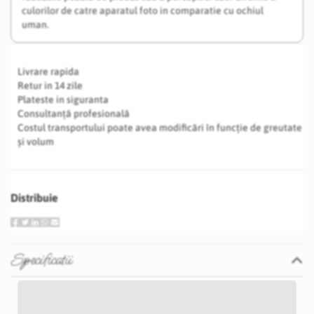
culorilor de catre aparatul foto in comparatie cu ochiul
uman.
Livrare rapida
Retur in 14 zile
Plateste in siguranta
Consultanță profesională
Costul transportului poate avea modificări în funcție de greutate
și volum
Distribuie
Specificatii
Specificatii
Nu
Argintiu