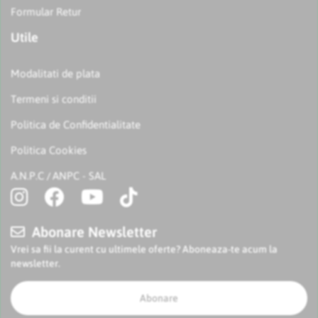
Formular Retur
Utile
Modalitati de plata
Termeni si conditii
Politica de Confidentialitate
Politica Cookies
A.N.P.C
ANPC - SAL
/
Abonare Newsletter
Vrei sa fii la curent cu ultimele oferte? Aboneaza-te acum la
newsletter.
Abonare