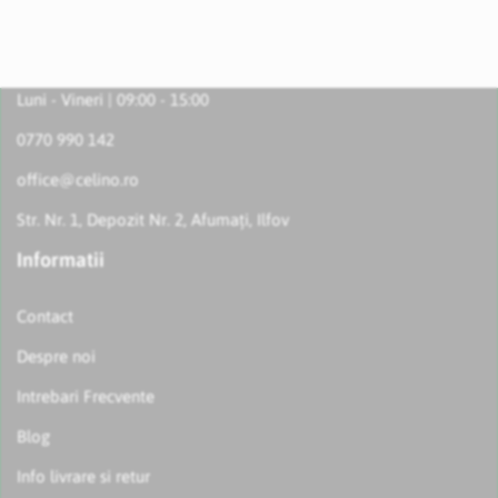
Luni - Vineri | 09:00 - 15:00
0770 990 142
office@celino.ro
Str. Nr. 1, Depozit Nr. 2, Afumați, Ilfov
Informatii
Contact
Despre noi
Intrebari Frecvente
Blog
Info livrare si retur