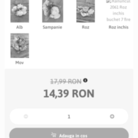
Alb
Sampanie
Roz
Roz inchis
Mov
17,99 RON
14,39 RON
Adauga in cos