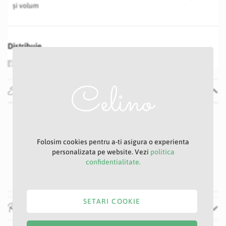
și volum
Distribuie
Specificatii
Specificatii
Nu
P31S
Galben
Folosim cookies pentru a-ti asigura o experienta
personalizata pe website. Vezi
politica
6 cm
confidentialitate.
31 cm
SETARI COOKIE
Recenzii