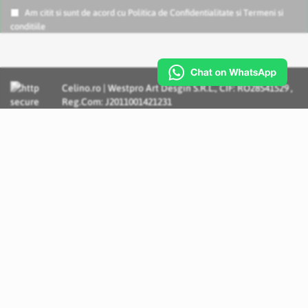
Am citit si sunt de acord cu
Politica de Confidentialitate
si
Termeni si
conditiile
Celino.ro | Westpro Art Desgin S.R.L., CIF: RO28541529 ,
Reg.Com: J2011001421231
Incognito Concept - Solutii si Servicii IT personalizate