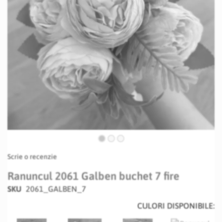
Skip
Scrie o recenzie
to
the
Ranuncul 2061 Galben buchet 7 fire
beginning
SKU
2061_GALBEN_7
of
the
CULORI DISPONIBILE:
images
gallery