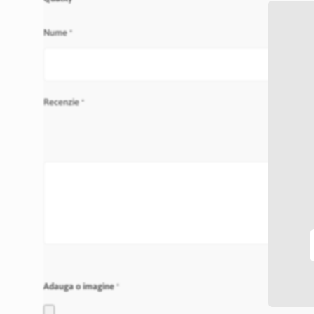
star
stars
stars
stars
stars
Nume
Recenzie
Adauga o imagine