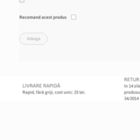
Recomand acest produs
Adauga
RETUR 
LIVRARE RAPIDĂ
în 14 zi
Rapid, fără griji, cost unic: 25 lei.
produsu
34/2014