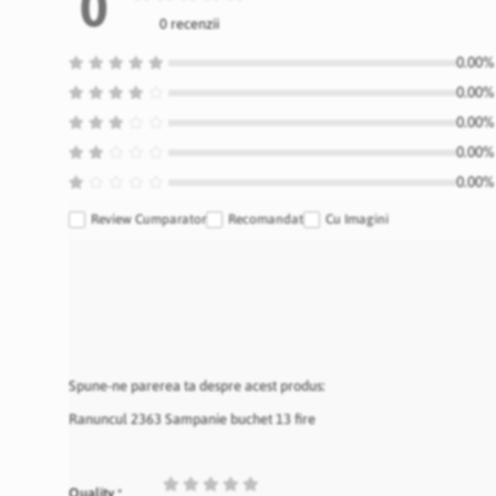
0
0 recenzii
0.00% 
0.00% 
0.00% 
0.00% 
0.00% 
Review Cumparator
Recomandat
Cu Imagini
Spune-ne parerea ta despre acest produs:
Ranuncul 2363 Sampanie buchet 13 fire
1
2
3
4
5
Quality