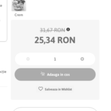
le
Crem
e
31,67 RON
25,34 RON
ncție
Adauga in cos
Salveaza in Wishlist