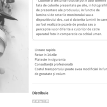
* Culorile si texturile folosite pot fi usor diferite
fata de culorile prezentate pe site, in fotografii
de prezentare ale produsului, in functie de
lumina si de setarile monitorului sau a
dispozitivului dvs., cat si datorita luminii in car
au fost realizate pozele de produs sau a
perceptiei usor diferite a culorilor de catre
aparatul foto in comparatie cu ochiul uman.
Livrare rapida
Retur in 14 zile
Plateste in siguranta
Consultanță profesională
Costul transportului poate avea modificări în fu
de greutate și volum
Distribuie