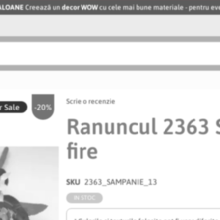
BALOANE
Creează un
decor WOW
cu cele mai bune materiale - pentru 
Scrie o recenzie
 Sale
-20%
Ranuncul 2363 
fire
SKU
2363_SAMPANIE_13
IN STOC