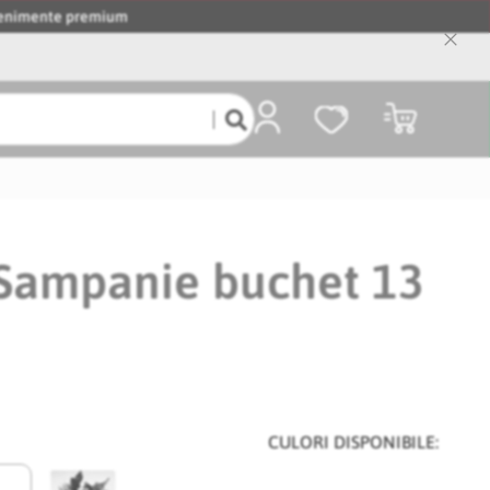
evenimente premium
Close
Cooki
Bar
Coșul meu
Sampanie buchet 13
CULORI DISPONIBILE: