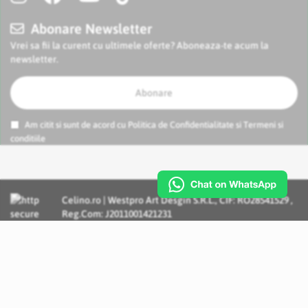
Abonare Newsletter
Vrei sa fii la curent cu ultimele oferte? Aboneaza-te acum la
newsletter.
Abonare
Am citit si sunt de acord cu
Politica de Confidentialitate
si
Termeni si
conditiile
Celino.ro | Westpro Art Desgin S.R.L., CIF: RO28541529 ,
Reg.Com: J2011001421231
Incognito Concept - Solutii si Servicii IT personalizate