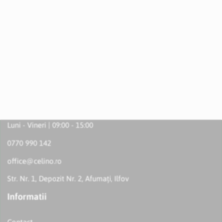
Luni - Vineri | 09:00 - 15:00
0770 990 142
office@celino.ro
Str. Nr. 1, Depozit Nr. 2, Afumați, Ilfov
Informatii
Contact