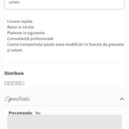
uman.
Livrare rapida
Retur in 14 zile
Plateste in siguranta
Consultanță profesională
Costul transportului poate avea modificări în funcție de greutate
și volum
Distribuie
Specificatii
Specificatii
Nu
P22D
Roz