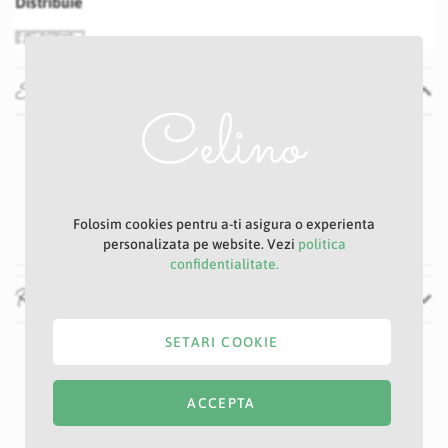
Distribuie
Specificatii
Specificatii
Nu
E
Mov
50 cm
Folosim cookies pentru a-ti asigura o experienta
personalizata pe website. Vezi
politica
confidentialitate.
Recenzii
SETARI COOKIE
ACCEPTA