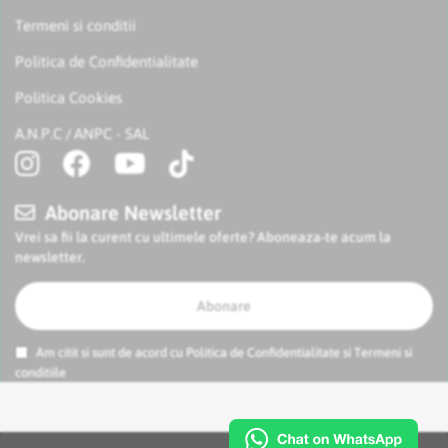
Termeni si conditii
Politica de Confidentialitate
Politica Cookies
A.N.P.C
ANPC - SAL
/
Abonare Newsletter
Vrei sa fii la curent cu ultimele oferte? Aboneaza-te acum la
newsletter.
Abonare
Am citit si sunt de acord cu
Politica de Confidentialitate
si
Termeni si
conditiile