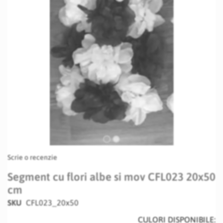
Skip
Scrie o recenzie
to
the
Segment cu flori albe si mov CFL023 20x50
beginning
cm
of
the
SKU
CFL023_20x50
images
CULORI DISPONIBILE:
gallery