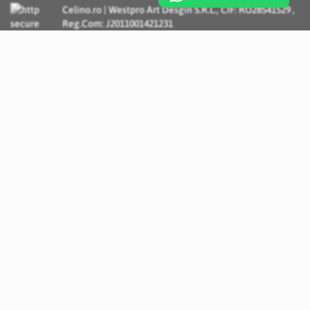
Celino.ro | Westpro Art Desgin S.R.L., CIF: RO28541529 ,
Reg.Com: J2011001421231
Incognito Concept - Solutii si Servicii IT personalizate