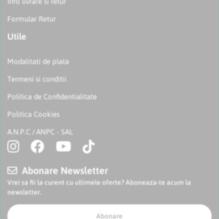
Info livrare si retur
Formular Retur
Utile
Modalitati de plata
Termeni si conditii
Politica de Confidentialitate
Politica Cookies
A.N.P.C
ANPC - SAL
/
Abonare Newsletter
Vrei sa fii la curent cu ultimele oferte? Aboneaza-te acum la
newsletter.
Abonare