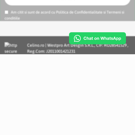
Am citit si sunt de acord cu
Politica de Confidentialitate
si
Termeni si
conditiile
Celino.ro | Westpro Art Desgin S.R.L., CIF: RO28541529 ,
Reg.Com: J2011001421231
Incognito Concept - Solutii si Servicii IT personalizate