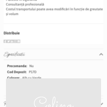
Consultanță profesională
Costul transportului poate avea modificări în funcție de greutate
și volum
Distribuie
Specificatii
Specificatii
Nu
P17D
Alb cu Verde
200 cm
Recenzii