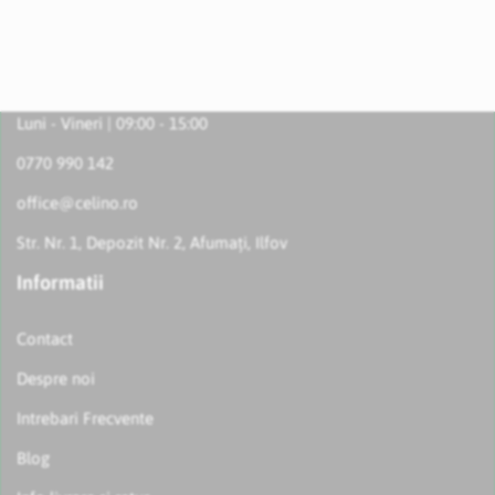
Luni - Vineri | 09:00 - 15:00
0770 990 142
office@celino.ro
Str. Nr. 1, Depozit Nr. 2, Afumați, Ilfov
Informatii
Contact
Despre noi
Intrebari Frecvente
Blog