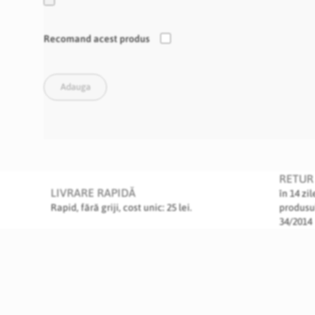
Recomand acest produs
Adauga
RETUR 
LIVRARE RAPIDĂ
în 14 zi
Rapid, fără griji, cost unic: 25 lei.
produsu
34/2014