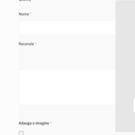
star
stars
stars
stars
stars
Nume
Recenzie
Adauga o imagine