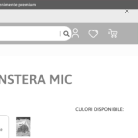
evenimente premium
Close
Cooki
Bar
Coșul meu
ONSTERA MIC
CULORI DISPONIBILE:
le