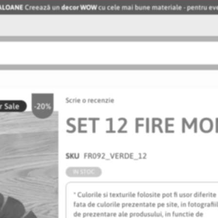
BALOANE
Creează un
decor WOW
cu cele mai bune materiale - pentru 
Scrie o recenzie
 Sale
-20%
SET 12 FIRE M
SKU
FR092_VERDE_12
IN STOC
* Culorile si texturile folosite pot fi usor diferite
fata de culorile prezentate pe site, in fotografii
de prezentare ale produsului, in functie de