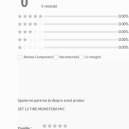
0
0 recenzii
0.00% 
0.00% 
0.00% 
0.00% 
0.00% 
Review Cumparator
Recomandat
Cu Imagini
Spune-ne parerea ta despre acest produs:
SET 12 FIRE MONSTERA MIC
1
2
3
4
5
Quality