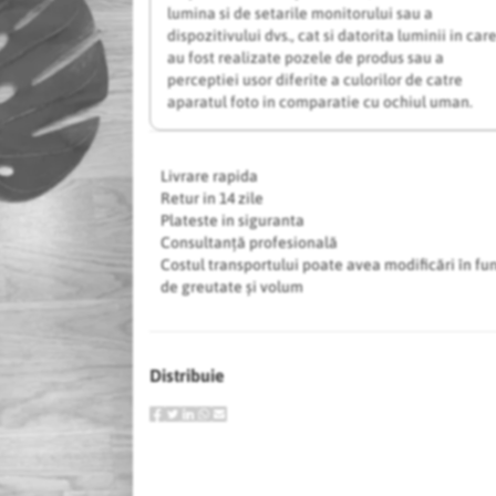
lumina si de setarile monitorului sau a
dispozitivului dvs., cat si datorita luminii in car
au fost realizate pozele de produs sau a
perceptiei usor diferite a culorilor de catre
aparatul foto in comparatie cu ochiul uman.
Livrare rapida
Retur in 14 zile
Plateste in siguranta
Consultanță profesională
Costul transportului poate avea modificări în fu
de greutate și volum
Distribuie