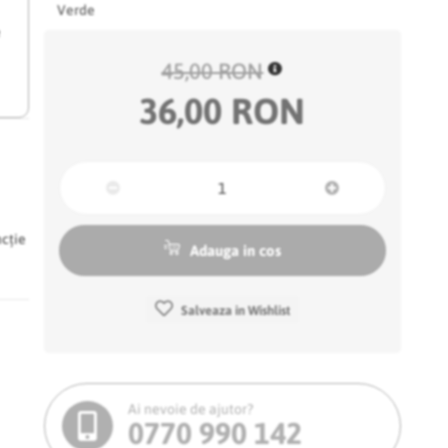
Verde
e
45,00 RON
36,00 RON
ncție
Adauga in cos
Salveaza in Wishlist
Ai nevoie de ajutor?
0770 990 142