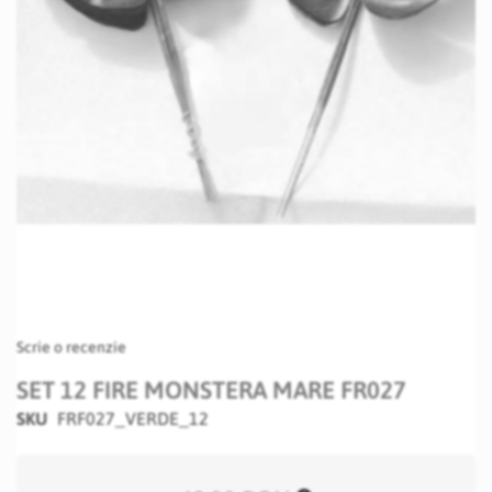
Skip
Scrie o recenzie
to
the
SET 12 FIRE MONSTERA MARE FR027
beginning
SKU
FRF027_VERDE_12
of
the
images
gallery