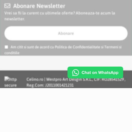
Abonare Newsletter
Vrei sa fii la curent cu ultimele oferte? Aboneaza-te acum la
newsletter.
Abonare
Am citit si sunt de acord cu
Politica de Confidentialitate
si
Termeni si
conditiile
Celino.ro | Westpro Art Desgin S.R.L., CIF: RO28541529 ,
Reg.Com: J2011001421231
Incognito Concept - Solutii si Servicii IT personalizate