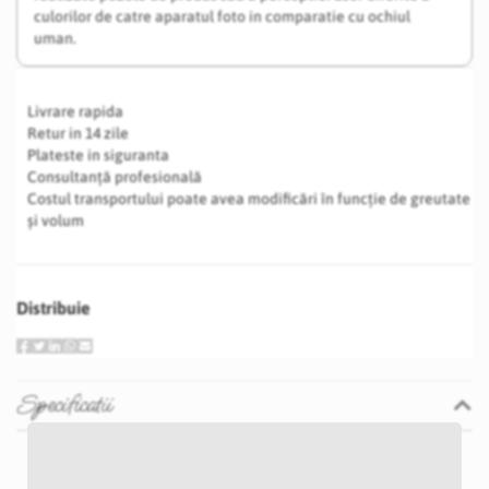
culorilor de catre aparatul foto in comparatie cu ochiul
uman.
Livrare rapida
Retur in 14 zile
Plateste in siguranta
Consultanță profesională
Costul transportului poate avea modificări în funcție de greutate
și volum
Distribuie
Specificatii
Specificatii
Nu
P20S