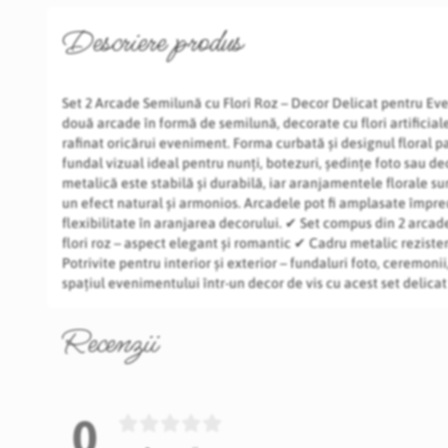
Descriere produs
Set 2 Arcade Semilună cu Flori Roz – Decor Delicat pentru Ev
două arcade în formă de semilună, decorate cu flori artificial
rafinat oricărui eveniment. Forma curbată și designul floral p
fundal vizual ideal pentru nunți, botezuri, ședințe foto sau de
metalică este stabilă și durabilă, iar aranjamentele florale su
un efect natural și armonios. Arcadele pot fi amplasate împre
flexibilitate în aranjarea decorului. ✔ Set compus din 2 arca
flori roz – aspect elegant și romantic ✔ Cadru metalic rezisten
Potrivite pentru interior și exterior – fundaluri foto, ceremonii
spațiul evenimentului într-un decor de vis cu acest set delicat 
Recenzii
0