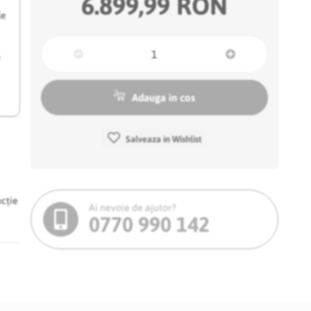
6.899,99 RON
le
e
Adauga in cos
Salveaza in Wishlist
ncție
Ai nevoie de ajutor?
0770 990 142