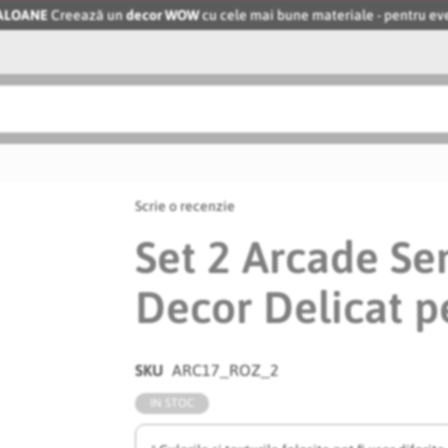
BALOANE
Creează un
decor WOW
cu cele mai bune materiale - pentru 
Scrie o recenzie
Set 2 Arcade Se
Decor Delicat 
SKU
ARC17_ROZ_2
IN STOC