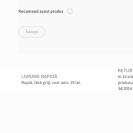
Recomand acest produs
Adauga
RETUR 
LIVRARE RAPIDĂ
în 14 zi
Rapid, fără griji, cost unic: 25 lei.
produsu
34/2014