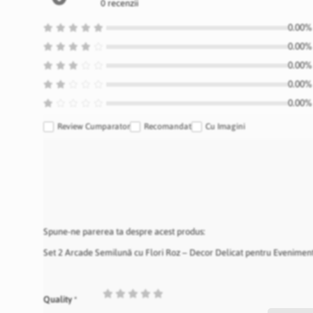
0 recenzii
0.00% 
0.00% 
0.00% 
0.00% 
0.00% 
Review Cumparator
Recomandat
Cu Imagini
Spune-ne parerea ta despre acest produs:
Set 2 Arcade Semilună cu Flori Roz – Decor Delicat pentru Evenimen
1
2
3
4
5
Quality
star
stars
stars
stars
stars