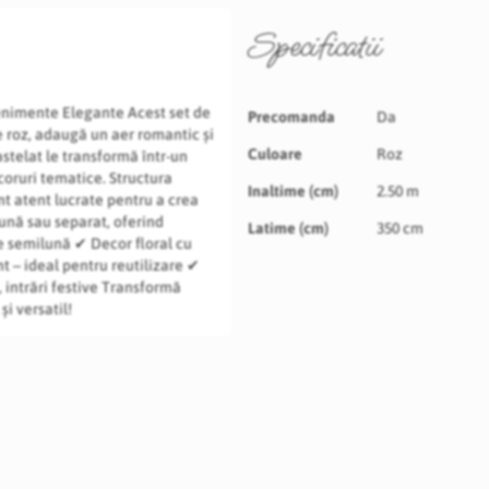
Specificatii
Specificatii
enimente Elegante Acest set de
Precomanda
Da
e roz, adaugă un aer romantic și
Culoare
Roz
astelat le transformă într-un
coruri tematice. Structura
Inaltime (cm)
2.50 m
nt atent lucrate pentru a crea
ună sau separat, oferind
Latime (cm)
350 cm
de semilună ✔ Decor floral cu
t – ideal pentru reutilizare ✔
, intrări festive Transformă
și versatil!