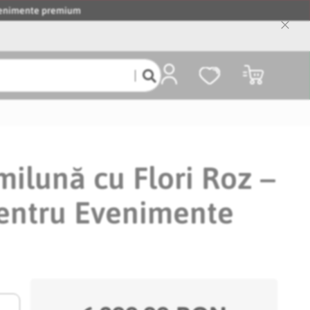
evenimente premium
Close
Cooki
Bar
Coșul meu
milună cu Flori Roz –
pentru Evenimente