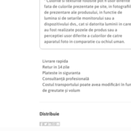
* Culorile si texturile folosite pot fi usor diferite
fata de culorile prezentate pe site, in fotografii
de prezentare ale produsului, in functie de
lumina si de setarile monitorului sau a
dispozitivului dvs., cat si datorita luminii in car
au fost realizate pozele de produs sau a
perceptiei usor diferite a culorilor de catre
aparatul foto in comparatie cu ochiul uman.
Livrare rapida
Retur in 14 zile
Plateste in siguranta
Consultanță profesională
Costul transportului poate avea modificări în fu
de greutate și volum
Distribuie