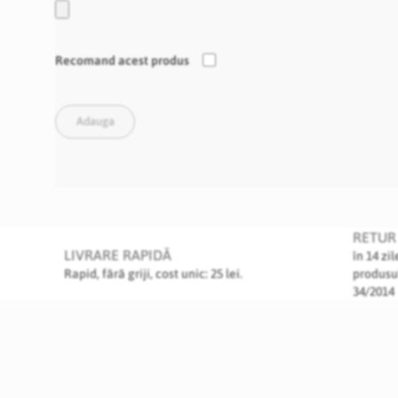
Recomand acest produs
Adauga
RETUR 
LIVRARE RAPIDĂ
în 14 zi
Rapid, fără griji, cost unic: 25 lei.
produsu
34/2014