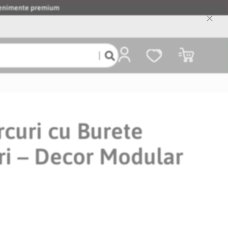
evenimente premium
Close
Cooki
Bar
Coșul meu
rcuri cu Burete
ri – Decor Modular