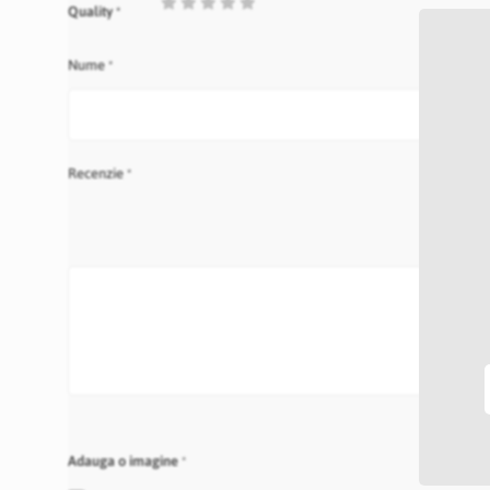
1
2
3
4
5
Quality
star
stars
stars
stars
stars
Nume
Recenzie
Adauga o imagine