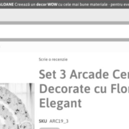
BALOANE
Creează un
decor WOW
cu cele mai bune materiale - pentru 
t
Scrie o recenzie
Set 3 Arcade Ce
Decorate cu Flo
Elegant
SKU
ARC19_3