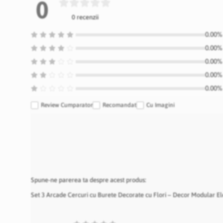
0
0 recenzii
0.00% 
0.00% 
0.00% 
0.00% 
0.00% 
Review Cumparator
Recomandat
Cu Imagini
Spune-ne parerea ta despre acest produs:
Set 3 Arcade Cercuri cu Burete Decorate cu Flori – Decor Modular E