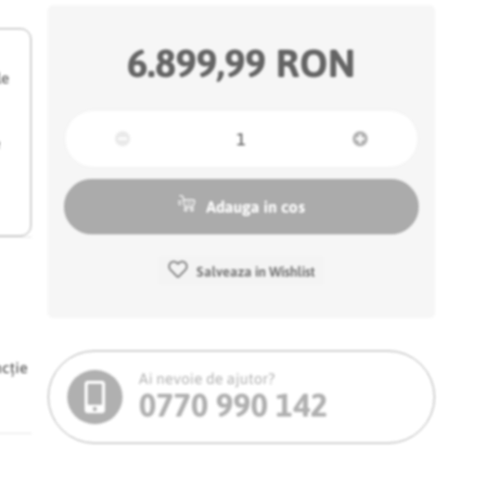
6.899,99 RON
le
e
Adauga in cos
Salveaza in Wishlist
ncție
Ai nevoie de ajutor?
0770 990 142