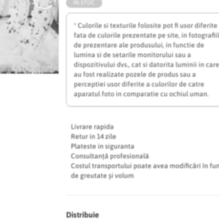
IN STOC
* Culorile si texturile folosite pot fi usor diferite
fata de culorile prezentate pe site, in fotografii
de prezentare ale produsului, in functie de
lumina si de setarile monitorului sau a
dispozitivului dvs., cat si datorita luminii in car
au fost realizate pozele de produs sau a
perceptiei usor diferite a culorilor de catre
aparatul foto in comparatie cu ochiul uman.
Livrare rapida
Retur in 14 zile
Plateste in siguranta
Consultanță profesională
Costul transportului poate avea modificări în fu
de greutate și volum
Distribuie