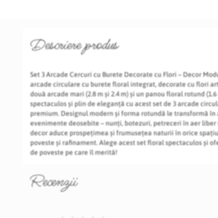
Descriere produs
Set 3 Arcade Cercuri cu Burete Decorate cu Flori – Decor Modu
arcade circulare cu burete floral integrat, decorate cu flori ar
două arcade mari (2.8 m și 2.4 m) și un panou floral rotund (1.
spectaculos și plin de eleganță cu acest set de 3 arcade circula
premium. Designul modern și forma rotundă le transformă în 
evenimente deosebite – nunți, botezuri, petreceri în aer liber 
decor aduce prospețimea și frumusețea naturii în orice spațiu
poveste și rafinament. Alege acest set floral spectaculos și o
de poveste pe care îl merită!
Recenzii