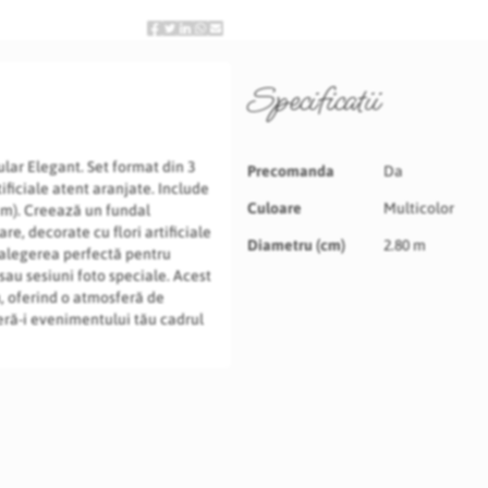
Specificatii
Specificatii
lar Elegant. Set format din 3
Precomanda
Da
tificiale atent aranjate. Include
Culoare
Multicolor
6 m). Creează un fundal
re, decorate cu flori artificiale
Diametru (cm)
2.80 m
alegerea perfectă pentru
sau sesiuni foto speciale. Acest
, oferind o atmosferă de
feră-i evenimentului tău cadrul