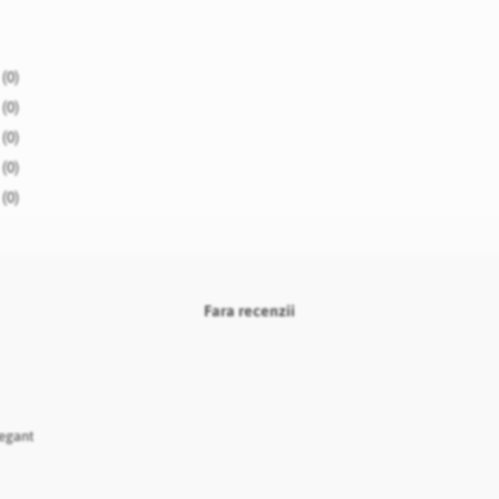
(0)
(0)
(0)
(0)
(0)
Fara recenzii
legant