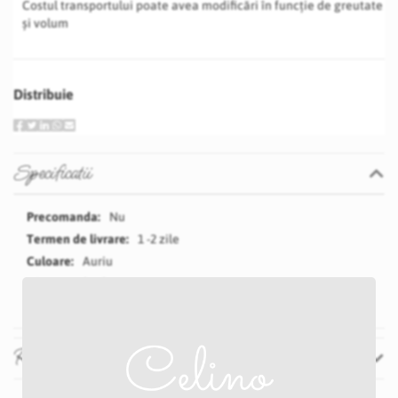
Costul transportului poate avea modificări în funcție de greutate
și volum
Distribuie
Specificatii
Specificatii
Nu
1 -2 zile
Auriu
7 cm
Recenzii