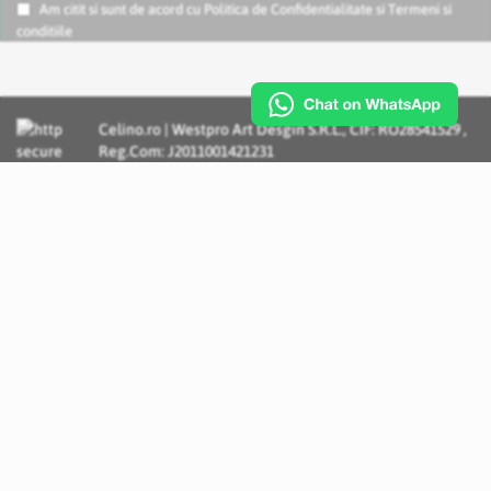
Am citit si sunt de acord cu
Politica de Confidentialitate
si
Termeni si
conditiile
Celino.ro | Westpro Art Desgin S.R.L., CIF: RO28541529 ,
Reg.Com: J2011001421231
Incognito Concept - Solutii si Servicii IT personalizate