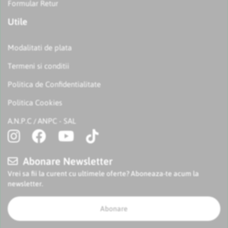
Formular Retur
Utile
Modalitati de plata
Termeni si conditii
Politica de Confidentialitate
Politica Cookies
A.N.P.C
ANPC - SAL
/
Abonare Newsletter
Vrei sa fii la curent cu ultimele oferte? Aboneaza-te acum la
newsletter.
Abonare