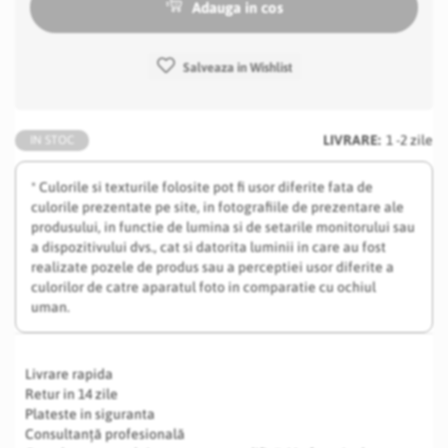
Adauga in cos
Salveaza in Wishlist
LIVRARE:
1 -2 zile
IN STOC
* Culorile si texturile folosite pot fi usor diferite fata de
culorile prezentate pe site, in fotografiile de prezentare ale
produsului, in functie de lumina si de setarile monitorului sau
a dispozitivului dvs., cat si datorita luminii in care au fost
realizate pozele de produs sau a perceptiei usor diferite a
culorilor de catre aparatul foto in comparatie cu ochiul
uman.
Livrare rapida
Retur in 14 zile
Plateste in siguranta
Consultanță profesională