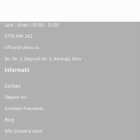
Luni - Vineri | 09:00 - 15:00
0770 990 142
office@celino.ro
Str. Nr. 1, Depozit Nr. 2, Afumați, Ilfov
Informatii
Contact
Despre noi
Intrebari Frecvente
Blog
Info livrare si retur