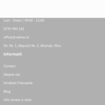
Luni - Vineri | 09:00 - 15:00
0770 990 142
office@celino.ro
Str. Nr. 1, Depozit Nr. 2, Afumați, Ilfov
Informatii
Contact
Despre noi
Intrebari Frecvente
Blog
Info livrare si retur