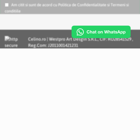
Am citit si sunt de acord cu
Politica de Confidentialitate
si
Termeni si
conditiile
Celino.ro | Westpro Art Desgin S.R.L., CIF: RO28541529 ,
Reg.Com: J2011001421231
Incognito Concept - Solutii si Servicii IT personalizate