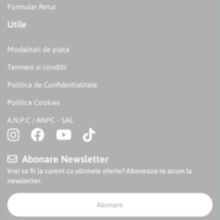
Formular Retur
Utile
Modalitati de plata
Termeni si conditii
Politica de Confidentialitate
Politica Cookies
A.N.P.C
ANPC - SAL
/
Abonare Newsletter
Vrei sa fii la curent cu ultimele oferte? Aboneaza-te acum la
newsletter.
Abonare