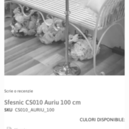
Skip
Scrie o recenzie
to
the
Sfesnic CS010 Auriu 100 cm
beginning
SKU
CS010_AURIU_100
of
the
CULORI DISPONIBILE:
images
gallery