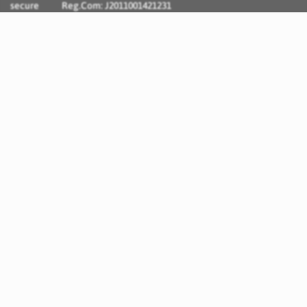
Reg.Com: J2011001421231
Incognito Concept - Solutii si Servicii IT personalizate