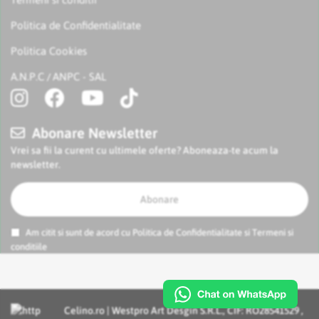
Politica de Confidentialitate
Politica Cookies
A.N.P.C
ANPC - SAL
/
Abonare Newsletter
Vrei sa fii la curent cu ultimele oferte? Aboneaza-te acum la
newsletter.
Abonare
Am citit si sunt de acord cu
Politica de Confidentialitate
si
Termeni si
conditiile
Celino.ro | Westpro Art Desgin S.R.L., CIF: RO28541529 ,