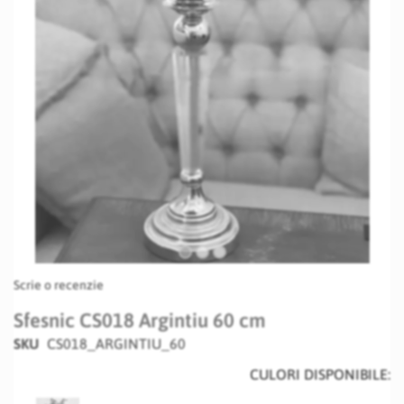
Skip
Scrie o recenzie
to
the
Sfesnic CS018 Argintiu 60 cm
beginning
SKU
CS018_ARGINTIU_60
of
the
CULORI DISPONIBILE:
images
gallery