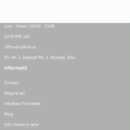
Luni - Vineri | 09:00 - 15:00
0770 990 142
office@celino.ro
Str. Nr. 1, Depozit Nr. 2, Afumați, Ilfov
Informatii
Contact
Despre noi
Intrebari Frecvente
Blog
Info livrare si retur