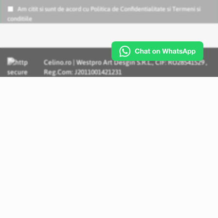
Am citit si sunt de acord cu
Politica de Confidentialitate
si
Termeni si
conditiile
Celino.ro | Westpro Art Desgin S.R.L., CIF: RO28541529 ,
Reg.Com: J2011001421231
Incognito Concept - Solutii si Servicii IT personalizate