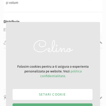
și volum
Distribuie
Specificatii
Specificatii
Nu
1 -2 zile
P38
Folosim cookies pentru a-ti asigura o experienta
personalizata pe website. Vezi
politica
Alb
confidentialitate.
30 cm
SETARI COOKIE
Recenzii