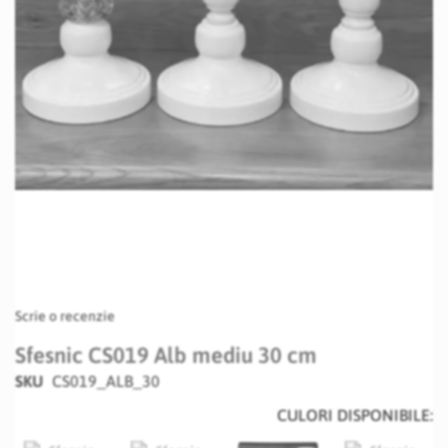
Skip
Scrie o recenzie
to
the
Sfesnic CS019 Alb mediu 30 cm
beginning
SKU
CS019_ALB_30
of
the
CULORI DISPONIBILE:
images
gallery