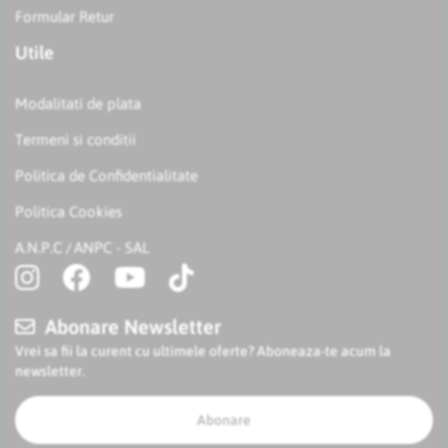
Formular Retur
Utile
Modalitati de plata
Termeni si conditii
Politica de Confidentialitate
Politica Cookies
A.N.P.C
ANPC - SAL
/
Abonare Newsletter
Vrei sa fii la curent cu ultimele oferte? Aboneaza-te acum la
newsletter.
Abonare