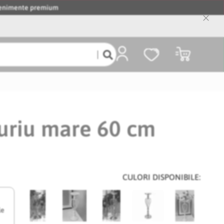
evenimente premium
Close
Cooki
Bar
Coșul meu
uriu mare 60 cm
CULORI DISPONIBILE:
le