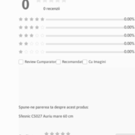
0
0 recenzii
0.00% 
0.00% 
0.00% 
0.00% 
0.00% 
Review Cumparator
Recomandat
Cu Imagini
Spune-ne parerea ta despre acest produs:
Sfesnic CS027 Auriu mare 60 cm
1
2
3
4
5