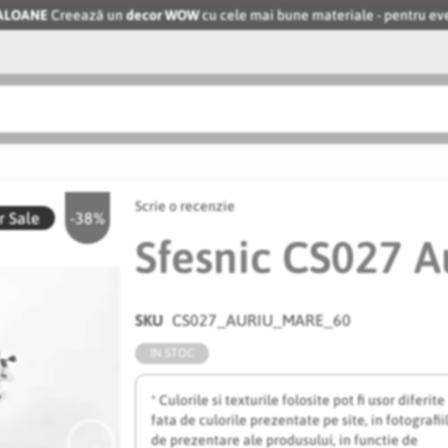
BALOANE
Creează un
decor WOW
cu cele mai bune materiale - pentru 
Scrie o recenzie
 Sale
-38%
Sfesnic CS027 A
SKU
CS027_AURIU_MARE_60
IN STOC
* Culorile si texturile folosite pot fi usor diferite
fata de culorile prezentate pe site, in fotografii
de prezentare ale produsului, in functie de