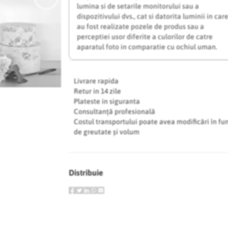
lumina si de setarile monitorului sau a
dispozitivului dvs., cat si datorita luminii in car
au fost realizate pozele de produs sau a
perceptiei usor diferite a culorilor de catre
aparatul foto in comparatie cu ochiul uman.
Livrare rapida
Retur in 14 zile
Plateste in siguranta
Consultanță profesională
Costul transportului poate avea modificări în fu
de greutate și volum
Distribuie