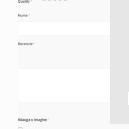
Quality
star
stars
stars
stars
stars
Nume
Recenzie
Adauga o imagine