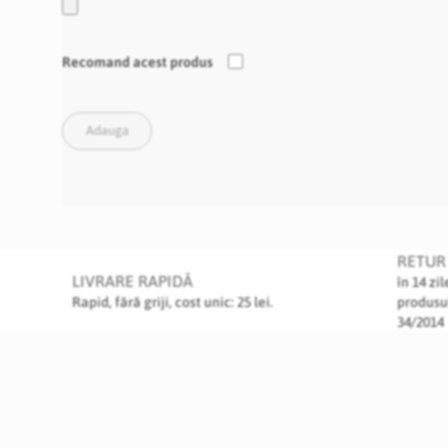
Recomand acest produs
Adauga
RETUR 
LIVRARE RAPIDĂ
în 14 zi
Rapid, fără griji, cost unic: 25 lei.
produsu
34/2014