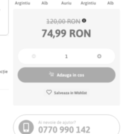
Argintiu
Alb
Auriu
Argintiu
Alb
e
120,00 RON
74,99 RON
ncție
Adauga in cos
Salveaza in Wishlist
Ai nevoie de ajutor?
0770 990 142