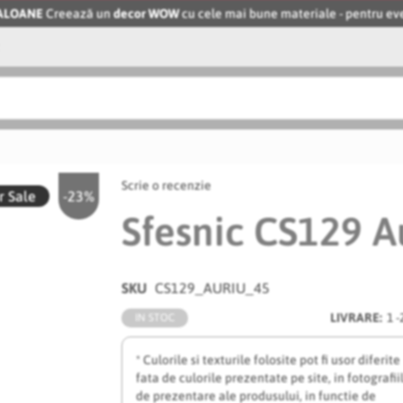
BALOANE
Creează un
decor WOW
cu cele mai bune materiale - pentru 
Scrie o recenzie
 Sale
-23%
Sfesnic CS129 A
SKU
CS129_AURIU_45
LIVRARE:
1 -
IN STOC
* Culorile si texturile folosite pot fi usor diferite
fata de culorile prezentate pe site, in fotografii
de prezentare ale produsului, in functie de