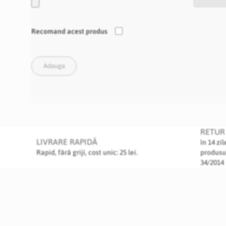
Recomand acest produs
Adauga
RETUR 
LIVRARE RAPIDĂ
în 14 zi
Rapid, fără griji, cost unic: 25 lei.
produsu
34/2014