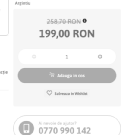
Argintiu
e
258,70 RON
199,00 RON
ncție
Adauga in cos
Salveaza in Wishlist
Ai nevoie de ajutor?
0770 990 142