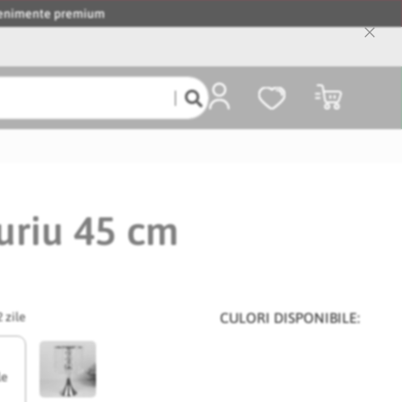
evenimente premium
Close
Cooki
Bar
Coșul meu
uriu 45 cm
2 zile
CULORI DISPONIBILE:
le