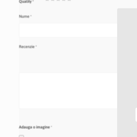
Quality
star
stars
stars
stars
stars
Nume
Recenzie
Adauga o imagine