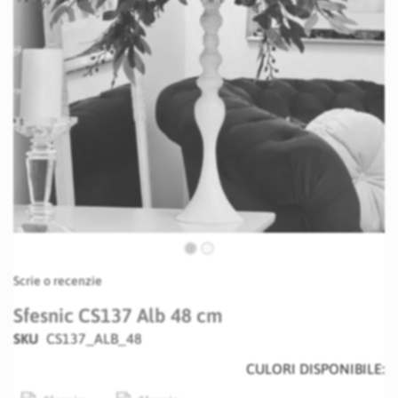
Skip
Scrie o recenzie
to
the
Sfesnic CS137 Alb 48 cm
beginning
SKU
CS137_ALB_48
of
the
CULORI DISPONIBILE:
images
gallery