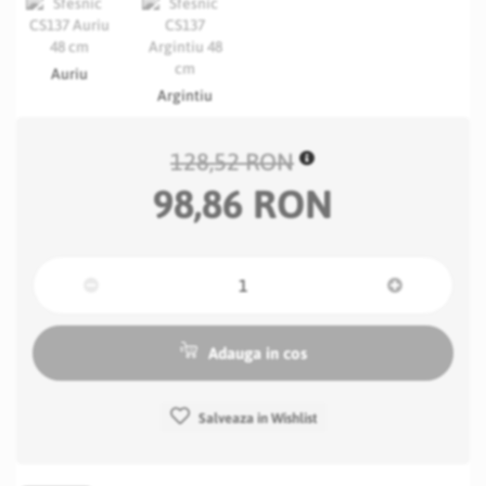
Auriu
Argintiu
128,52 RON
98,86 RON
Adauga in cos
Salveaza in Wishlist