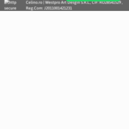
Celino.ro | Westpro Art Desgin S.R.L., CIF: RO28541529 ,
Reg.Com: J2011001421231
Incognito Concept - Solutii si Servicii IT personalizate